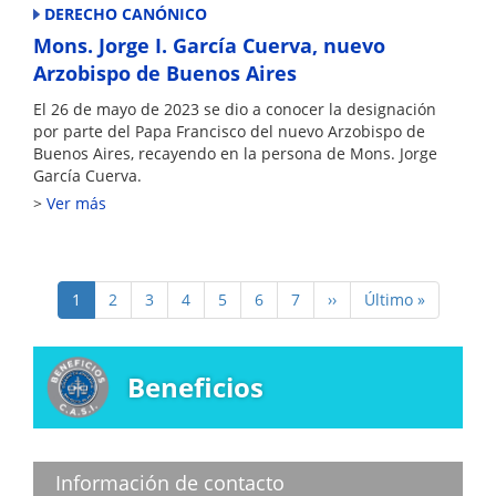
DERECHO CANÓNICO
Mons. Jorge I. García Cuerva, nuevo
Arzobispo de Buenos Aires
El 26 de mayo de 2023 se dio a conocer la designación
por parte del Papa Francisco del nuevo Arzobispo de
Buenos Aires, recayendo en la persona de Mons. Jorge
García Cuerva.
Ver más
Paginación
Página
1
Page
2
Page
3
Page
4
Page
5
Page
6
Page
7
Siguiente
››
Última
Último »
actual
página
página
Beneficios
Información de contacto