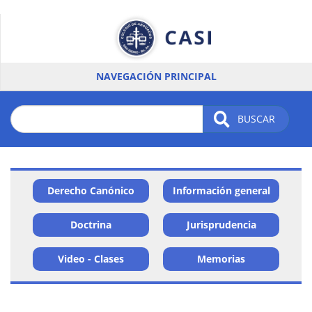
Pasar
al
contenido
principal
NAVEGACIÓN PRINCIPAL
BUSCAR
Derecho Canónico
Información general
Menu
card
Doctrina
Jurisprudencia
-
Video - Clases
Memorias
Área
académica