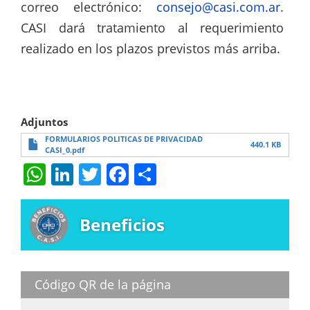
correo electrónico:
consejo@casi.com.ar
.
CASI dará tratamiento al requerimiento
realizado en los plazos previstos más arriba.
Adjuntos
FORMULARIOS POLITICAS DE PRIVACIDAD
440.1 KB
CASI_0.pdf
W
Li
T
F
S
h
n
w
a
h
at
k
itt
c
ar
Beneficios
s
e
er
e
e
A
dI
b
p
n
o
Código QR de la página
p
o