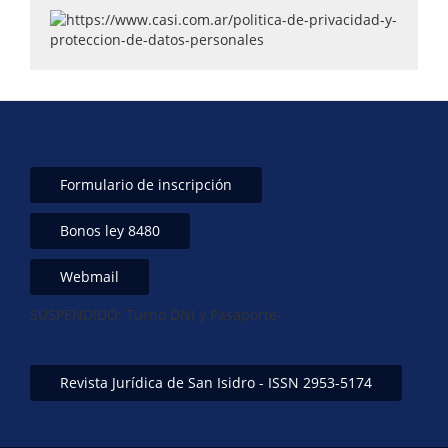
k
Formulario de inscripción
Bonos ley 8480
Webmail
SUSPENDIDO: Turno DNI y Pasaporte-
Revista Jurídica de San Isidro - ISSN 2953-5174