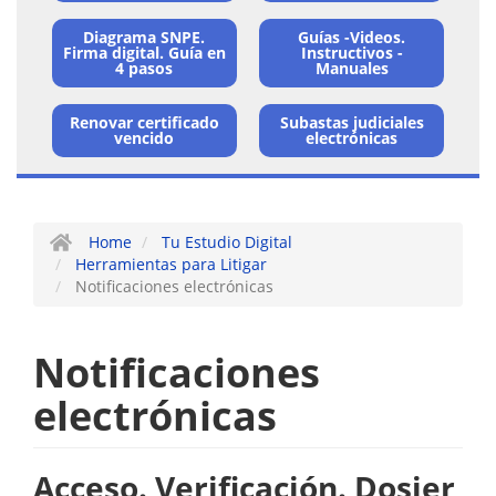
Card
Diagrama SNPE.
Guías -Videos.
-
Firma digital. Guía en
Instructivos -
4 pasos
Manuales
Tu
Renovar certificado
Subastas judiciales
Estudio
vencido
electrónicas
Digital
/
Herramientas
Home
Tu Estudio Digital
Herramientas para Litigar
para
Notificaciones electrónicas
Litigar
/
Notificaciones
Notificaciones
electrónicas
Eletrónicas
Acceso. Verificación. Dosier