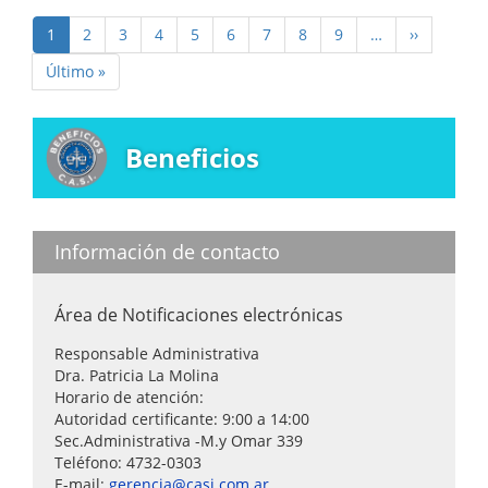
Paginación
Página
1
Page
2
Page
3
Page
4
Page
5
Page
6
Page
7
Page
8
Page
9
…
Siguiente
››
actual
página
Última
Último »
página
Beneficios
Información de contacto
Área de Notificaciones electrónicas
Responsable Administrativa
Dra. Patricia La Molina
Horario de atención:
Autoridad certificante: 9:00 a 14:00
Sec.Administrativa -M.y Omar 339
Teléfono: 4732-0303
E-mail:
gerencia@casi.com.ar