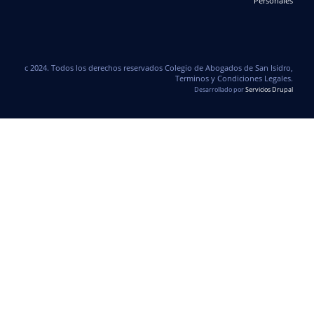
Personales
c 2024. Todos los derechos reservados Colegio de Abogados de San Isidro,
Terminos y Condiciones Legales.
Desarrollado por
Servicios Drupal