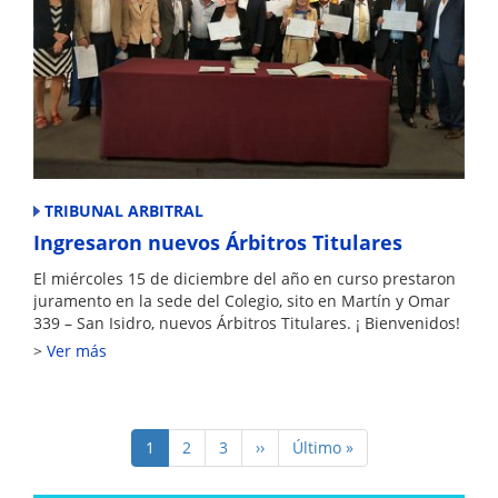
TRIBUNAL ARBITRAL
Ingresaron nuevos Árbitros Titulares
El miércoles 15 de diciembre del año en curso prestaron
juramento en la sede del Colegio, sito en Martín y Omar
339 – San Isidro, nuevos Árbitros Titulares. ¡ Bienvenidos!
Ver más
Paginación
Página
1
Page
2
Page
3
Siguiente
››
Última
Último »
actual
página
página