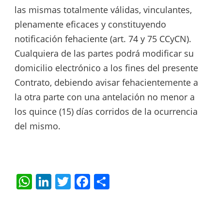
las mismas totalmente válidas, vinculantes,
plenamente eficaces y constituyendo
notificación fehaciente (art. 74 y 75 CCyCN).
Cualquiera de las partes podrá modificar su
domicilio electrónico a los fines del presente
Contrato, debiendo avisar fehacientemente a
la otra parte con una antelación no menor a
los quince (15) días corridos de la ocurrencia
del mismo.
W
Li
T
F
S
h
n
w
a
h
at
k
itt
c
ar