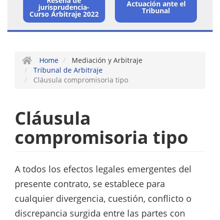
Arbitraje
Reseña de
Actuación ante el
jurisprudencia-
Tribunal
Curso Arbitraje 2022
/
Tribunal
de
Home
Mediación y Arbitraje
Arbitraje
Tribunal de Arbitraje
Cláusula compromisoria tipo
Cláusula
compromisoria tipo
A todos los efectos legales emergentes del
presente contrato, se establece para
cualquier divergencia, cuestión, conflicto o
discrepancia surgida entre las partes con