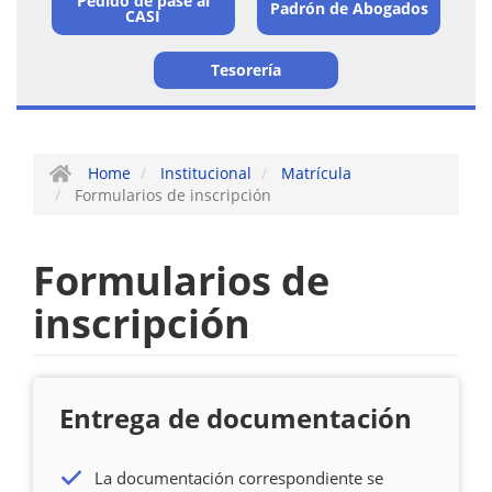
Matrícula
Pedido de pase al
Padrón de Abogados
CASI
Tesorería
Home
Institucional
Matrícula
Formularios de inscripción
Formularios de
inscripción
Entrega de documentación
La documentación correspondiente se