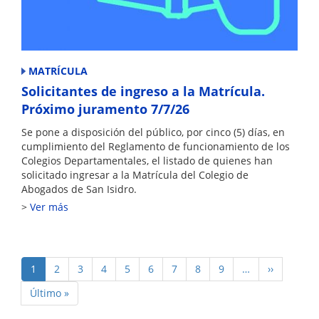
MATRÍCULA
Solicitantes de ingreso a la Matrícula.
Próximo juramento 7/7/26
Se pone a disposición del público, por cinco (5) días, en
cumplimiento del Reglamento de funcionamiento de los
Colegios Departamentales, el listado de quienes han
solicitado ingresar a la Matrícula del Colegio de
Abogados de San Isidro.
Ver más
Paginación
Página
1
Page
2
Page
3
Page
4
Page
5
Page
6
Page
7
Page
8
Page
9
…
Siguiente
››
actual
página
Última
Último »
página