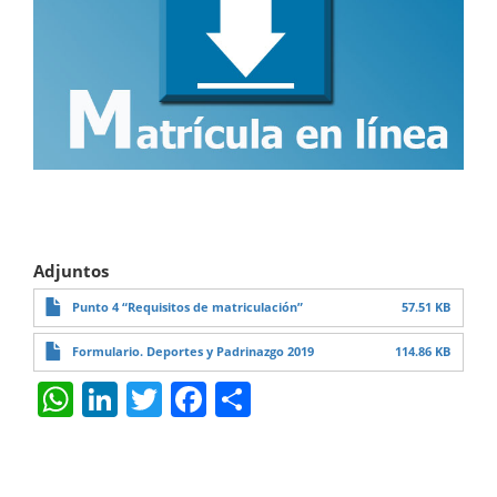
Adjuntos
Punto 4 “Requisitos de matriculación”
57.51 KB
Formulario. Deportes y Padrinazgo 2019
114.86 KB
W
Li
T
F
S
h
n
w
a
h
at
k
itt
c
ar