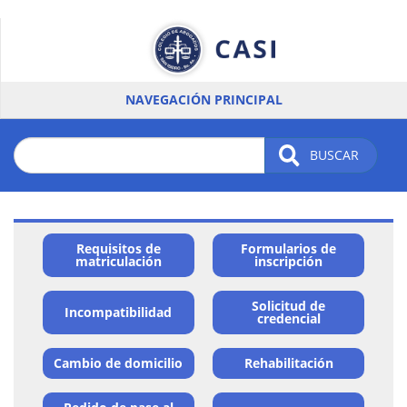
Pasar
al
contenido
principal
NAVEGACIÓN PRINCIPAL
BUSCAR
Requisitos de
Formularios de
Menu
matriculación
inscripción
Card
Solicitud de
Incompatibilidad
-
credencial
Institucional
Cambio de domicilio
Rehabilitación
/