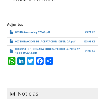
Adjuntos
003 Dictamen ley 17040.pdf
73.21 KB
007 DONACION_DE_ACEPTACION_DIFERIDA.pdf
123.98 KB
008 2013 INF JORNADA EDUC SUPERIOR La Plata 17
81.08 KB
18 de 10 2013.pdf
W
Li
T
F
S
h
n
w
a
h
at
k
itt
c
ar
s
e
er
e
e
A
dI
b
Noticias
p
n
o
p
o