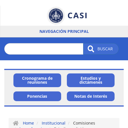
Pasar
al
contenido
principal
NAVEGACIÓN PRINCIPAL
BUSCAR
Cronograma de
Estudios y
Menu
reuniones
dictámenes
Card
Ponencias
Notas de Interés
-
Institucional
/
Home
Institucional
Comisiones