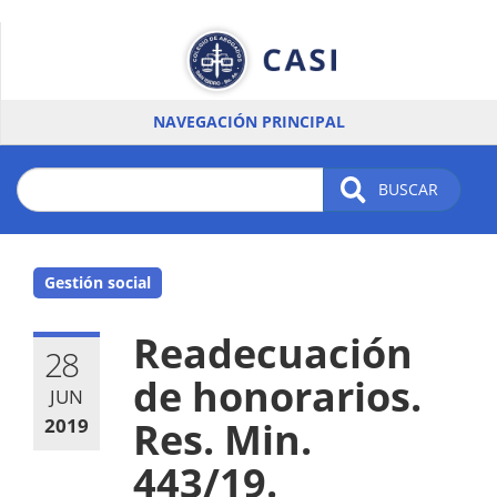
Pasar
al
contenido
principal
NAVEGACIÓN PRINCIPAL
BUSCAR
Gestión social
Readecuación
28
de honorarios.
JUN
2019
Res. Min.
443/19.