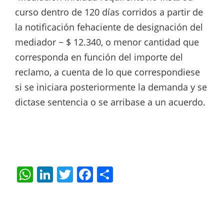
curso dentro de 120 días corridos a partir de
la notificación fehaciente de designación del
mediador ~ $ 12.340, o menor cantidad que
corresponda en función del importe del
reclamo, a cuenta de lo que correspondiese
si se iniciara posteriormente la demanda y se
dictase sentencia o se arribase a un acuerdo.
W
Li
T
F
S
h
n
w
a
h
at
k
itt
c
ar
s
e
er
e
e