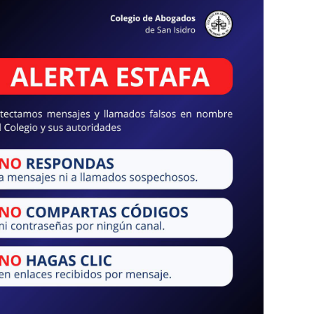
camos cómo hacer el trámite.
s
RA
tencias, todo cuerpo es memoria, de Claudia Bala
e dibujos | El Colegio de Abogados de San Isidro otra vez enciend
que del 3 al 15 de agosto, el Salón de Actos de Martín y Omar 339 
o de una exposición que indaga en la figura femenina como territor
.
s
IDAD JUDICIAL
bren concursos para cubrir 17 vacantes federales
erio Público Fiscal abre tres concursos públicos para cubrir 17 vac
federales en todo el país: Se convoca a abogados y abogadas con lo
s establecidos en la Ley Orgánica del MPF a participar en los conc