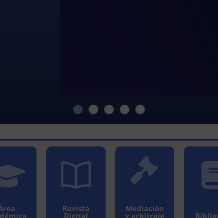
Área
Revista
Mediación
adémica
Digital
y arbitraje
Biblio