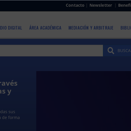
Contacto
|
Newsletter
|
Benefi
DIO DIGITAL
ÁREA ACADÉMICA
MEDIACIÓN Y ARBITRAJE
BIBL
BUSCA
través
,
as y
zación
to
or caída del
lo abordará
la nueva Ley
ros e
 y
n la
odas sus
o de los
á de forma
l público,