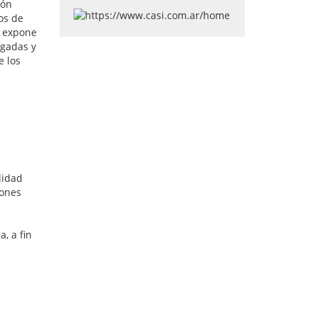
ión
os de
n expone
ogadas y
e los
lidad
iones
, a fin