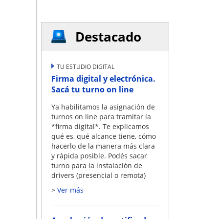
Destacado
n
TU ESTUDIO DIGITAL
Firma digital y electrónica.
e las
Sacá tu turno on line
será el
io de
Ya habilitamos la asignación de
turnos on line para tramitar la
*firma digital*. Te explicamos
qué es, qué alcance tiene, cómo
hacerlo de la manera más clara
y rápida posible. Podés sacar
turno para la instalación de
drivers (presencial o remota)
Ver más
antes de
s
ursos