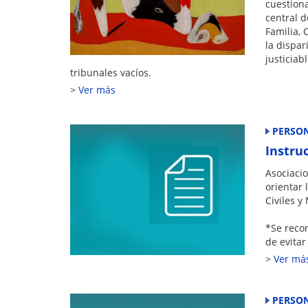
cuestiona
central d
Familia, 
la dispar
justiciab
tribunales vacíos.
Ver más
PERSON
Instru
Asociacio
orientar 
Civiles y
*Se recom
de evitar
Ver má
PERSON