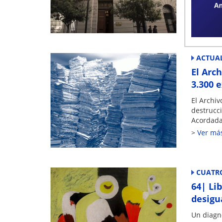
N°135, 13
Las inscr
Ver má
ACTUAL
El Arc
3.300 
El Archi
destrucci
Acordada
Ver má
CUATR
64| Lib
desigu
Un diagnó