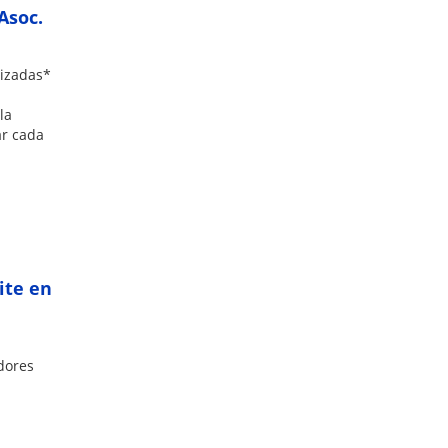
Asoc.
rizadas*
la
ar cada
ite en
adores
.