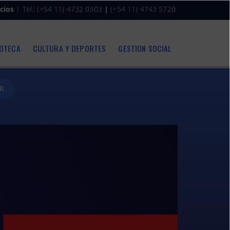
cios
| Tel.: (+54 11) 4732 0303
|
(+54 11) 4743 5720
IOTECA
CULTURA Y DEPORTES
GESTION SOCIAL
R