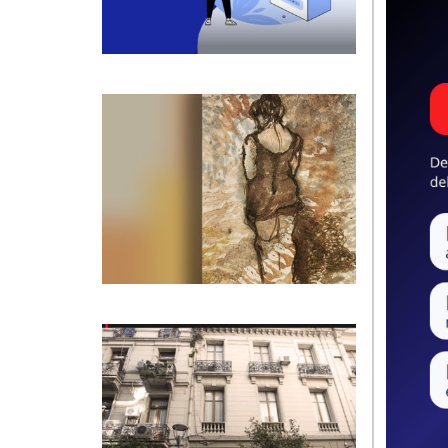
Te expli
Ver má
CULTU
Persis
Muestra d
luces por
escenari
memoria
Ver má
ACTUAL
MPF| A
El Minist
fiscales 
requisito