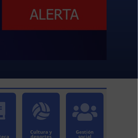
Cultura y
Gestión
teca
deportes
social