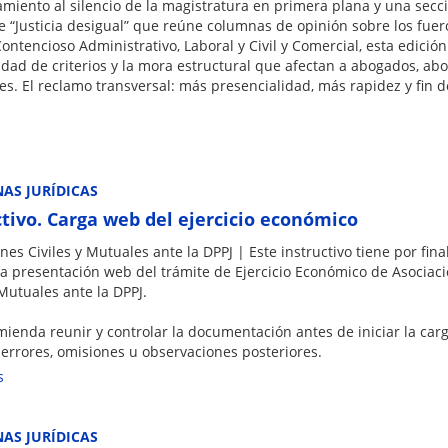
miento al silencio de la magistratura en primera plana y una secc
e “Justicia desigual” que reúne columnas de opinión sobre los fuer
Contencioso Administrativo, Laboral y Civil y Comercial, esta edició
idad de criterios y la mora estructural que afectan a abogados, ab
les. El reclamo transversal: más presencialidad, más rapidez y fin d
AS JURÍDICAS
ctivo. Carga web del ejercicio económico
nes Civiles y Mutuales ante la DPPJ | Este instructivo tiene por fina
la presentación web del trámite de Ejercicio Económico de Asociac
 Mutuales ante la DPPJ.
ienda reunir y controlar la documentación antes de iniciar la carga
 errores, omisiones u observaciones posteriores.
s
AS JURÍDICAS