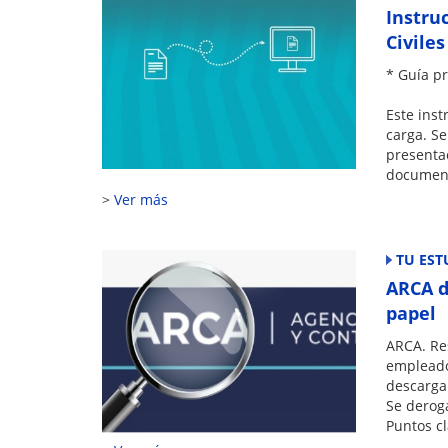
Instru
Civiles
* Guía pr
Este inst
carga. Se
presentac
document
Ver más
TU EST
ARCA di
papel
ARCA. Res
empleador
descargar
Se deroga
Puntos cl