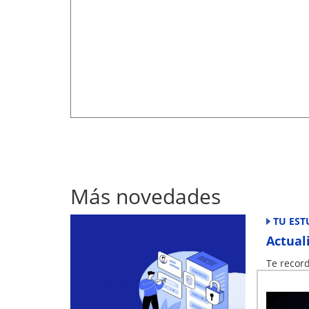
Más novedades
TU EST
Actual
Te recor
Todas las
serán cur
Ademas, t