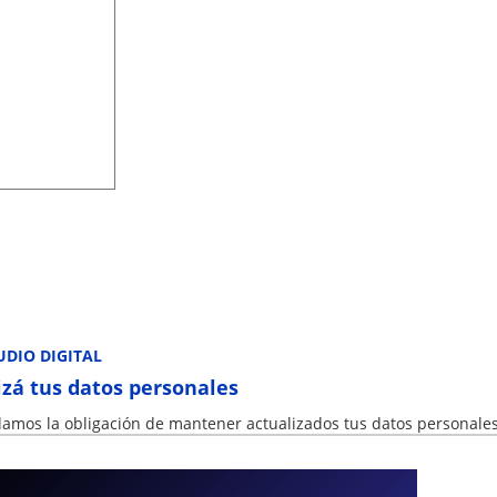
UDIO DIGITAL
izá tus datos personales
damos la obligación de mantener actualizados tus datos personales
 notificaciones del Colegio, incluso una posible exclusión de matríc
sadas a los domicilios allí declarados.
u correo electrónico forma parte de tu domicilio legal.