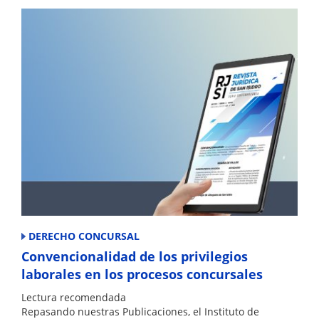
p
o
k
DERECHO CONCURSAL
Convencionalidad de los privilegios
laborales en los procesos concursales
Lectura recomendada
Repasando nuestras Publicaciones, el Instituto de