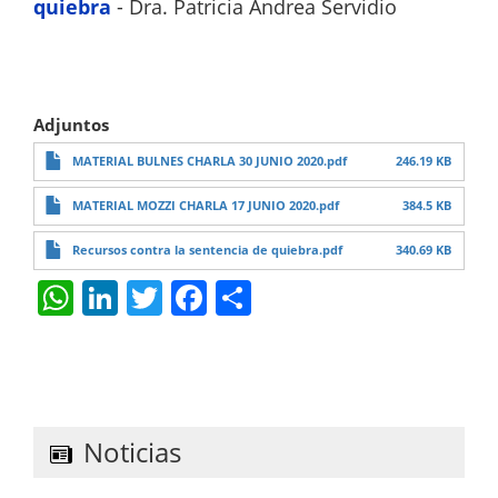
quiebra
- Dra. Patricia Andrea Servidio
Adjuntos
MATERIAL BULNES CHARLA 30 JUNIO 2020.pdf
246.19 KB
MATERIAL MOZZI CHARLA 17 JUNIO 2020.pdf
384.5 KB
Recursos contra la sentencia de quiebra.pdf
340.69 KB
W
Li
T
F
S
h
n
w
a
h
at
k
itt
c
ar
s
e
er
e
e
A
dI
b
Noticias
p
n
o