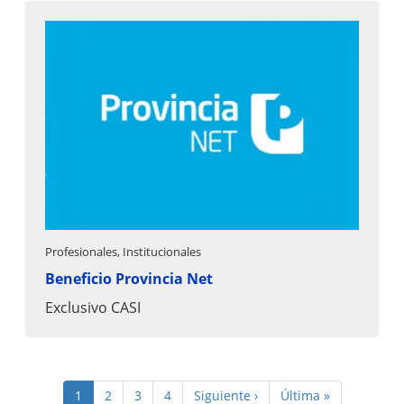
Profesionales, Institucionales
Beneficio Provincia Net
Exclusivo CASI
Paginación
Página
1
Page
2
Page
3
Page
4
Siguiente
Siguiente ›
Última
Última »