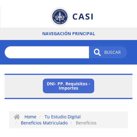
Pasar
al
contenido
principal
NAVEGACIÓN PRINCIPAL
BUSCAR
DNI- PP. Requisitos -
Menu
Importes
Card
-
Institucional
Home
Tu Estudio Digital
Beneficios Matriculado
Beneficios
/