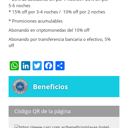
5-6 noches
* 15% off por 3-4 noches / 10% off por 2 noches
* Promiciones acumulables
Abonando en criptomonedas del 10% off
Abonando por transferencia bancaria o efectivo, 5%
off
W
Li
T
F
S
h
n
w
a
h
at
k
itt
c
ar
Beneficios
s
e
er
e
e
A
dI
b
p
n
o
Código QR de la página
p
o