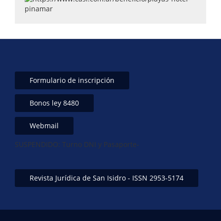
k
Formulario de inscripción
Bonos ley 8480
Webmail
SUSPENDIDO: Turno DNI y Pasaporte-
Revista Jurídica de San Isidro - ISSN 2953-5174