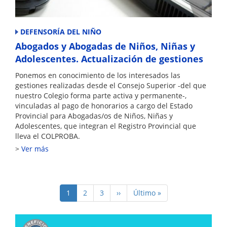
DEFENSORÍA DEL NIÑO
Abogados y Abogadas de Niños, Niñas y
Adolescentes. Actualización de gestiones
Ponemos en conocimiento de los interesados las
gestiones realizadas desde el Consejo Superior -del que
nuestro Colegio forma parte activa y permanente-,
vinculadas al pago de honorarios a cargo del Estado
Provincial para Abogadas/os de Niños, Niñas y
Adolescentes, que integran el Registro Provincial que
lleva el COLPROBA.
Ver más
Paginación
Página
1
Page
2
Page
3
Siguiente
››
Última
Último »
actual
página
página