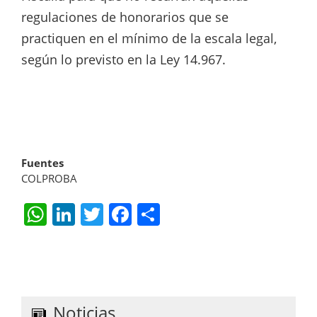
regulaciones de honorarios que se
practiquen en el mínimo de la escala legal,
según lo previsto en la Ley 14.967.
Fuentes
COLPROBA
W
Li
T
F
S
h
n
w
a
h
at
k
itt
c
ar
s
e
er
e
e
A
dI
b
Noticias