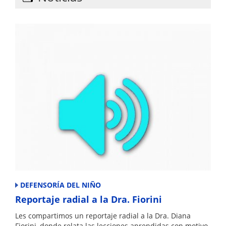
p
n
o
p
o
k
DEFENSORÍA DEL NIÑO
Reportaje radial a la Dra. Fiorini
Les compartimos un reportaje radial a la Dra. Diana
Fiorini, donde relata las lecciones aprendidas con motivo