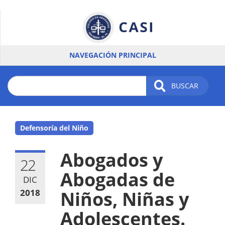
Pasar
al
contenido
principal
NAVEGACIÓN PRINCIPAL
BUSCAR
Defensoría del Niño
Abogados y
22
Abogadas de
DIC
2018
Niños, Niñas y
Adolescentes.