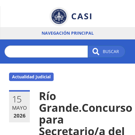
Pasar
al
contenido
principal
NAVEGACIÓN PRINCIPAL
BUSCAR
Actualidad Judicial
Río
15
Grande.Concurso
MAYO
2026
para
Secretario/a del