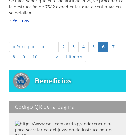
Se hace saber que el 30 de abril de 2025, se procederá a
la destrucción de 7542 expedientes que a continuación
se detallan.
Ver más
Paginación
Primera
« Principio
Página
‹‹
…
Page
2
Page
3
Page
4
Page
5
Página
6
Page
7
página
anterior
actual
Page
8
Page
9
Page
10
…
Siguiente
››
Última
Último »
página
página
Beneficios
Código QR de la página