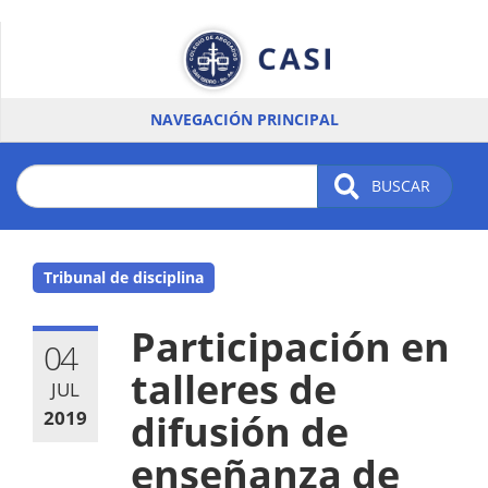
Pasar
al
contenido
principal
NAVEGACIÓN PRINCIPAL
BUSCAR
Tribunal de disciplina
Participación en
04
talleres de
JUL
2019
difusión de
enseñanza de