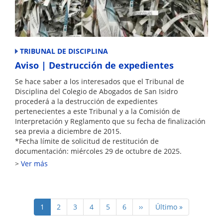
TRIBUNAL DE DISCIPLINA
Aviso | Destrucción de expedientes
Se hace saber a los interesados que el Tribunal de
Disciplina del Colegio de Abogados de San Isidro
procederá a la destrucción de expedientes
pertenecientes a este Tribunal y a la Comisión de
Interpretación y Reglamento que su fecha de finalización
sea previa a diciembre de 2015.
*Fecha límite de solicitud de restitución de
documentación: miércoles 29 de octubre de 2025.
Ver más
Paginación
Página
1
Page
2
Page
3
Page
4
Page
5
Page
6
Siguiente
››
Última
Último »
actual
página
página