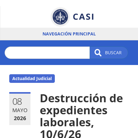
Pasar
al
contenido
principal
NAVEGACIÓN PRINCIPAL
BUSCAR
Actualidad Judicial
Destrucción de
08
expedientes
MAYO
2026
laborales,
10/6/26