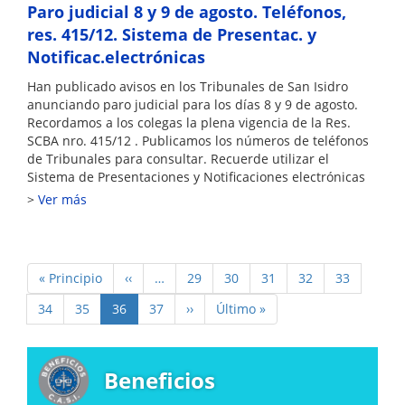
Paro judicial 8 y 9 de agosto. Teléfonos,
res. 415/12. Sistema de Presentac. y
Notificac.electrónicas
Han publicado avisos en los Tribunales de San Isidro
anunciando paro judicial para los días 8 y 9 de agosto.
Recordamos a los colegas la plena vigencia de la Res.
SCBA nro. 415/12 . Publicamos los números de teléfonos
de Tribunales para consultar. Recuerde utilizar el
Sistema de Presentaciones y Notificaciones electrónicas
Ver más
Paginación
Primera
« Principio
Página
‹‹
…
Page
29
Page
30
Page
31
Page
32
Page
33
página
anterior
Page
34
Page
35
Página
36
Page
37
Siguiente
››
Última
Último »
actual
página
página
Beneficios