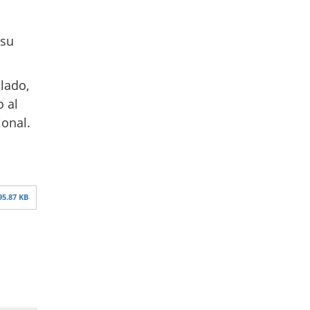
 su
ulado,
o al
ional.
95.87 KB