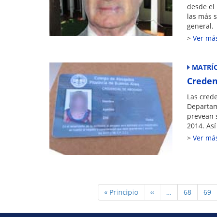
desde el 
las más s
general.
Ver má
MATRÍ
Creden
Las cred
Departam
prevean 
2014. Así
Ver má
Paginación
Primera
« Principio
Página
‹‹
…
Page
68
Pag
69
página
anterior