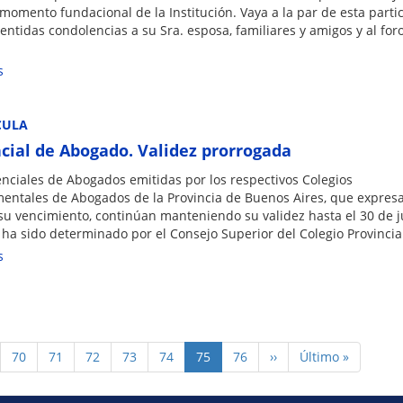
momento fundacional de la Institución. Vaya a la par de esta parti
entidas condolencias a su Sra. esposa, familiares y amigos y al for
s
CULA
cial de Abogado. Validez prorrogada
enciales de Abogados emitidas por los respectivos Colegios
entales de Abogados de la Provincia de Buenos Aires, que expre
su vencimiento, continúan manteniendo su validez hasta el 30 de j
 ha sido determinado por el Consejo Superior del Colegio Provincia
s
e
Page
70
Page
71
Page
72
Page
73
Page
74
Página
75
Page
76
Siguiente
››
Última
Último »
actual
página
página