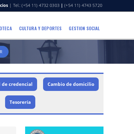
cios
| Tel.: (+54 11) 4732 0303
|
(+54 11) 4743 5720
IOTECA
CULTURA Y DEPORTES
GESTION SOCIAL
R
d de credencial
Cambio de domicilio
Tesorería