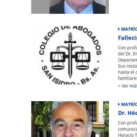
MATRÍ
Fallec
Con prof
del Dr. 
Departam
Sus resto
hasta el
familiare
Ver má
MATRÍ
Dr. Hé
Con prof
comunican
Horacio 