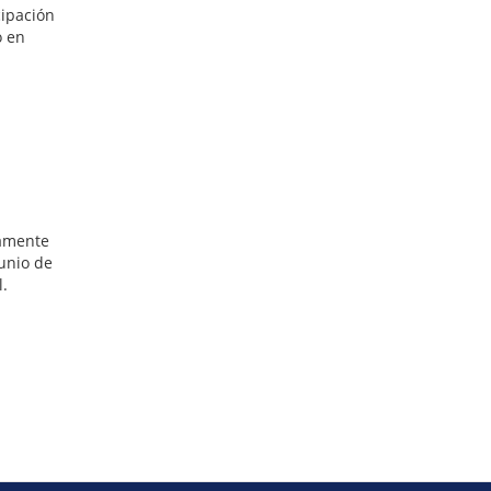
cipación
o en
samente
unio de
l.