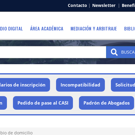
Contacto
|
Newsletter
|
Benefi
DIO DIGITAL
ÁREA ACADÉMICA
MEDIACIÓN Y ARBITRAJE
BIBL
BUSCA
arios de inscripción
Incompatibilidad
Solicitu
ón
Pedido de pase al CASI
Padrón de Abogados
io de domicilio