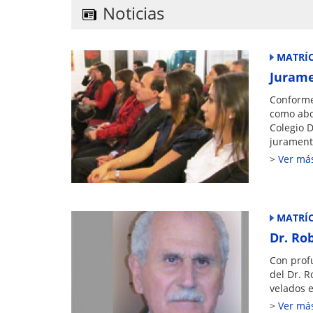
A
dI
b
Noticias
p
n
o
p
o
MATRÍ
k
Jurame
Conforme 
como abo
Colegio D
juramento
Ver má
MATRÍ
Dr. Ro
Con profu
del Dr. R
velados e
Ver má