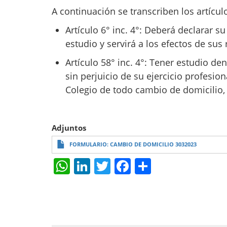
A continuación se transcriben los artícul
Artículo 6° inc. 4°: Deberá declarar su
estudio y servirá a los efectos de sus r
Artículo 58° inc. 4°: Tener estudio de
sin perjuicio de su ejercicio profesion
Colegio de todo cambio de domicilio, 
Adjuntos
FORMULARIO: CAMBIO DE DOMICILIO 3032023
W
Li
T
F
S
h
n
w
a
h
at
k
itt
c
ar
s
e
er
e
e