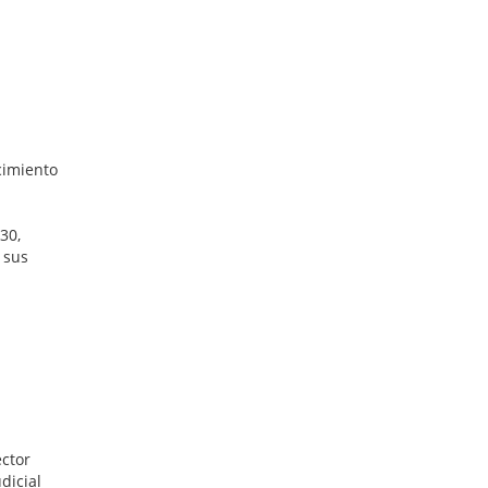
cimiento
30,
 sus
éctor
dicial