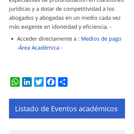
jurídicas y a dotar de competitividad a los
abogados y abogadas en un medio cada vez
más exigente en idoneidad y eficiencia. -
Acceder directamente a :
Medios de pago
-Área Académica -
W
Li
T
F
S
h
n
w
a
h
at
k
itt
c
ar
s
e
er
e
e
Listado de Eventos académicos
A
dI
b
p
n
o