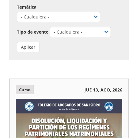
p
o
Temática
k
Tipo de evento
Aplicar
Curso
JUE 13, AGO, 2026