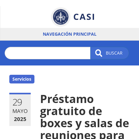
Pasar
al
contenido
principal
NAVEGACIÓN PRINCIPAL
BUSCAR
Servicios
Préstamo
29
gratuito de
MAYO
2025
boxes y salas de
reuniones para