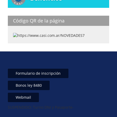
p
n
o
p
o
k
Código QR de la página
Formulario de inscripción
Bonos ley 8480
Webmail
SUSPENDIDO: Turno DNI y Pasaporte-