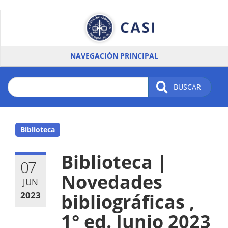
Pasar
al
contenido
principal
NAVEGACIÓN PRINCIPAL
BUSCAR
Biblioteca
Biblioteca |
07
Novedades
JUN
2023
bibliográficas ,
1° ed. Junio 2023