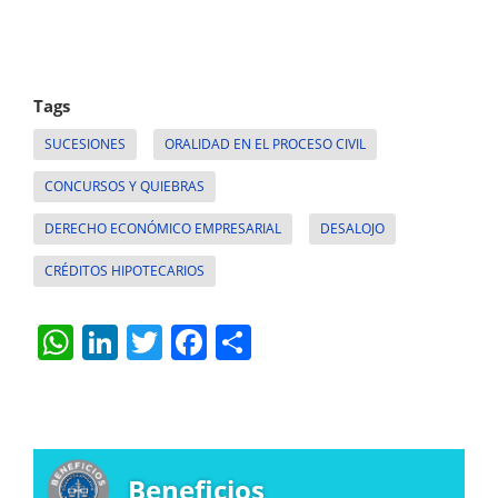
Tags
SUCESIONES
ORALIDAD EN EL PROCESO CIVIL
CONCURSOS Y QUIEBRAS
DERECHO ECONÓMICO EMPRESARIAL
DESALOJO
CRÉDITOS HIPOTECARIOS
W
Li
T
F
S
h
n
w
a
h
at
k
itt
c
ar
s
e
er
e
e
A
dI
b
Beneficios