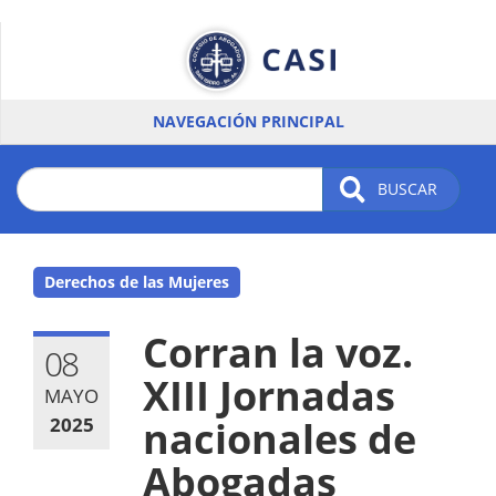
Pasar
al
contenido
principal
NAVEGACIÓN PRINCIPAL
BUSCAR
Derechos de las Mujeres
Corran la voz.
08
XIII Jornadas
MAYO
2025
nacionales de
Abogadas