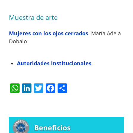
Muestra de arte
Mujeres con los ojos cerrados
. María Adela
Dobalo
Autoridades institucionales
W
Li
T
F
S
h
n
w
a
h
at
k
itt
c
ar
s
e
er
e
e
A
dI
b
Beneficios