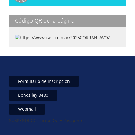
p
n
o
p
o
k
Código QR de la página
Formulario de inscripción
Bonos ley 8480
Webmail
SUSPENDIDO: Turno DNI y Pasaporte-