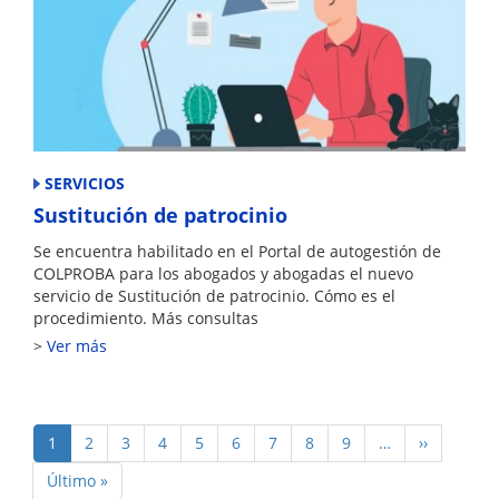
SERVICIOS
Sustitución de patrocinio
Se encuentra habilitado en el Portal de autogestión de
COLPROBA para los abogados y abogadas el nuevo
servicio de Sustitución de patrocinio. Cómo es el
procedimiento. Más consultas
Ver más
Paginación
Página
1
Page
2
Page
3
Page
4
Page
5
Page
6
Page
7
Page
8
Page
9
…
Siguiente
››
actual
página
Última
Último »