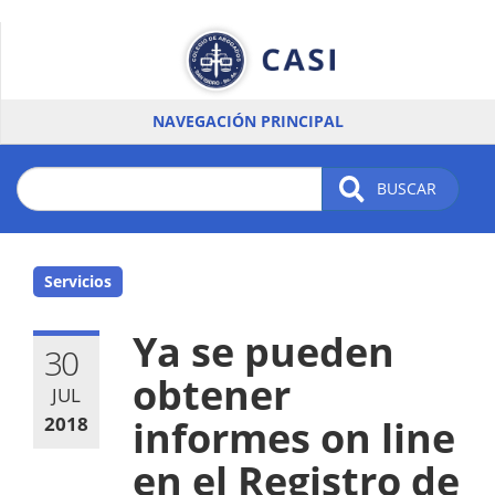
Pasar
al
contenido
principal
NAVEGACIÓN PRINCIPAL
BUSCAR
Servicios
Ya se pueden
30
obtener
JUL
2018
informes on line
en el Registro de