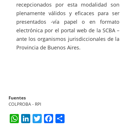
recepcionados por esta modalidad son
plenamente válidos y eficaces para ser
presentados -vía papel o en formato
electrónica por el portal web de la SCBA –
ante los organismos jurisdiccionales de la
Provincia de Buenos Aires.
Fuentes
COLPROBA - RPI
W
Li
T
F
S
h
n
w
a
h