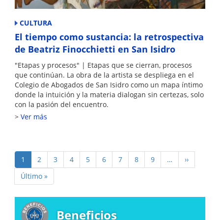
CULTURA
El tiempo como sustancia: la retrospectiva
de Beatriz Finocchietti en San Isidro
"Etapas y procesos" | Etapas que se cierran, procesos
que continúan. La obra de la artista se despliega en el
Colegio de Abogados de San Isidro como un mapa íntimo
donde la intuición y la materia dialogan sin certezas, solo
con la pasión del encuentro.
Ver más
Paginación
Página
1
Page
2
Page
3
Page
4
Page
5
Page
6
Page
7
Page
8
Page
9
…
Siguiente
››
actual
página
Última
Último »
página
Beneficios