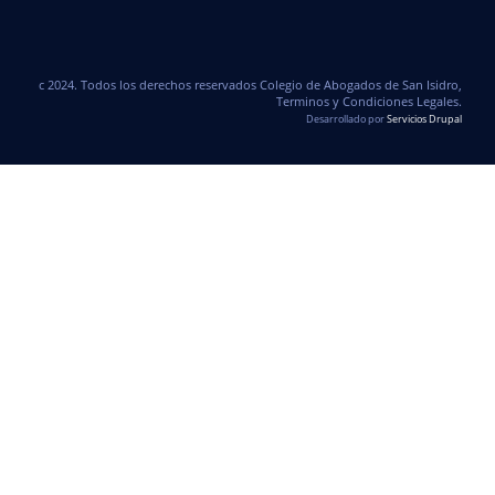
c 2024. Todos los derechos reservados Colegio de Abogados de San Isidro,
Terminos y Condiciones Legales.
Desarrollado por
Servicios Drupal