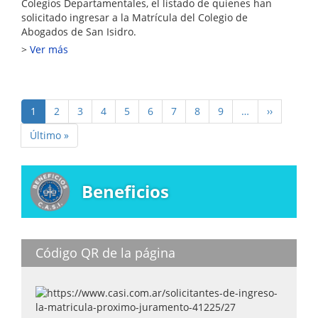
Colegios Departamentales, el listado de quienes han
solicitado ingresar a la Matrícula del Colegio de
Abogados de San Isidro.
Ver más
Paginación
Página
1
Page
2
Page
3
Page
4
Page
5
Page
6
Page
7
Page
8
Page
9
…
Siguiente
››
actual
página
Última
Último »
página
Beneficios
Código QR de la página