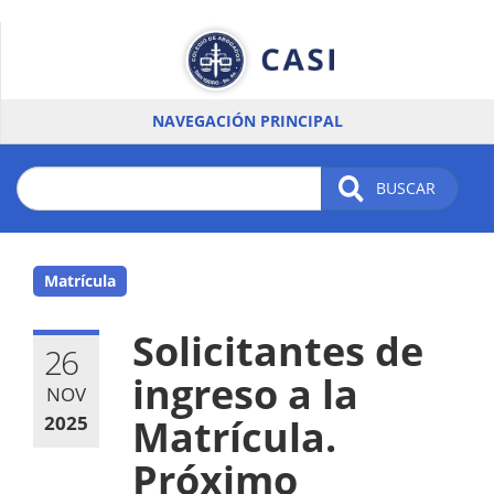
Pasar
al
contenido
principal
NAVEGACIÓN PRINCIPAL
BUSCAR
Matrícula
Solicitantes de
26
ingreso a la
NOV
2025
Matrícula.
Próximo