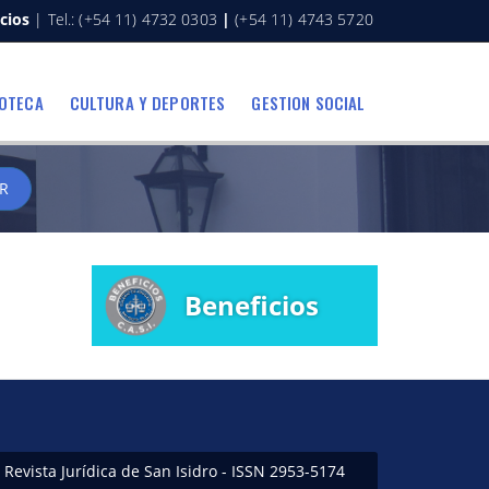
cios
| Tel.: (+54 11) 4732 0303
|
(+54 11) 4743 5720
IOTECA
CULTURA Y DEPORTES
GESTION SOCIAL
R
Beneficios
Revista Jurídica de San Isidro - ISSN 2953-5174