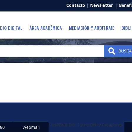
Contacto
|
Newsletter
|
Benefi
DIO DIGITAL
ÁREA ACADÉMICA
MEDIACIÓN Y ARBITRAJE
BIBL
BUSCA
SUSPENDIDO: Turno DNI y Pasaporte-
480
Webmail