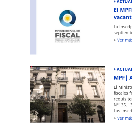
ACTUAL
k
El MPF
vacant
La inscri
septiemb
Ver má
ACTUAL
MPF| A
El Minist
fiscales 
requisito
N°135, 13
Las inscr
Ver má