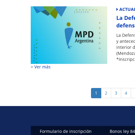
ACTUAL
La Def
defens
La Defen
y anteced
interior 
(Mendoza
*Inscripc
Ver más
Paginación
Página
1
Page
2
Page
3
Page
4
actual
Formulario de inscripción
Bonos ley 8