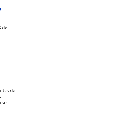
7
5 de
antes de
s
ursos