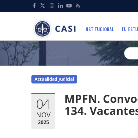
Pasar
al
Redes
contenido
Sociales
principal
INSTITUCIONAL
TU ESTU
Menu
Actualidad Judicial
MPFN. Convoc
04
134. Vacantes
NOV
2025