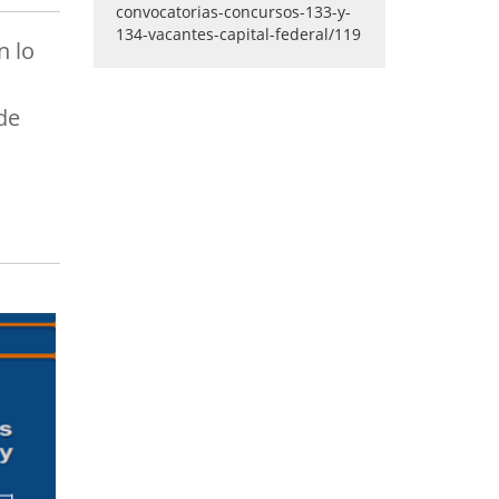
n lo
de