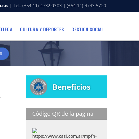
cios
| Tel.: (+54 11) 4732 0303
|
(+54 11) 4743 5720
IOTECA
CULTURA Y DEPORTES
GESTION SOCIAL
R
Beneficios
y
Código QR de la página