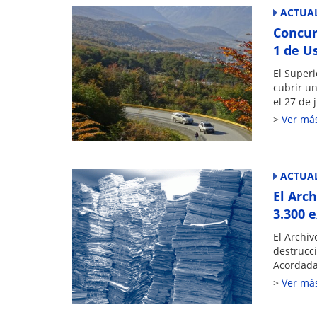
ACTUAL
Concur
1 de U
El Superi
cubrir un
el 27 de j
Ver má
ACTUAL
El Arc
3.300 
El Archi
destrucci
Acordada
Ver má