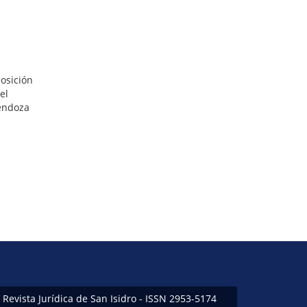
osición
el
Mendoza
Revista Jurídica de San Isidro - ISSN 2953-5174