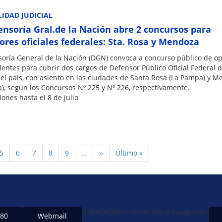
IDAD JUDICIAL
ensoría Gral.de la Nación abre 2 concursos para
ores oficiales federales: Sta. Rosa y Mendoza
soría General de la Nación (DGN) convoca a concurso público de op
entes para cubrir dos cargos de Defensor Público Oficial Federal d
del país, con asiento en las ciudades de Santa Rosa (La Pampa) y 
), según los Concursos Nº 225 y Nº 226, respectivamente.
iones hasta el 8 de julio
Page
5
Page
6
Page
7
Page
8
Page
9
…
Siguiente
››
Última
Último »
página
página
SUSPENDIDO: Turno DNI y Pasaporte-
480
Webmail