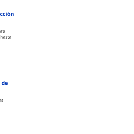
ucción
ara
 hasta
 de
ma