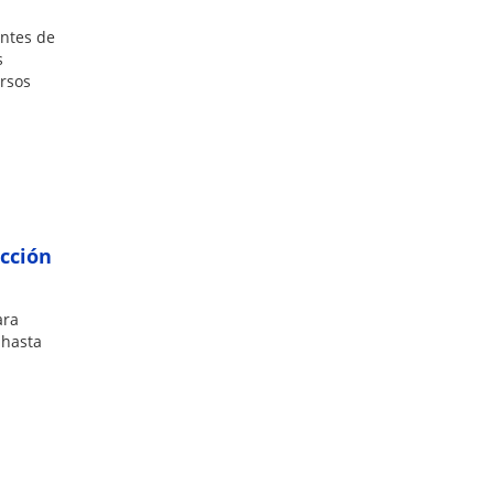
antes de
s
ursos
ucción
ara
 hasta