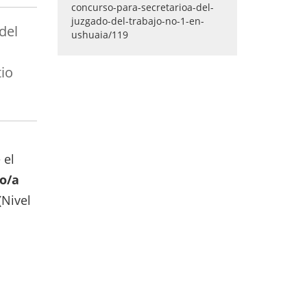
del
tio
 el
io/a
(Nivel