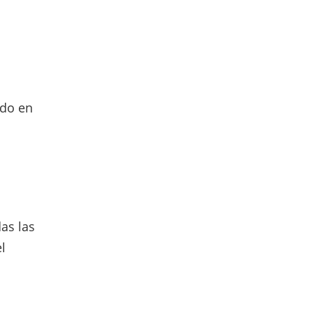
ado en
as las
l