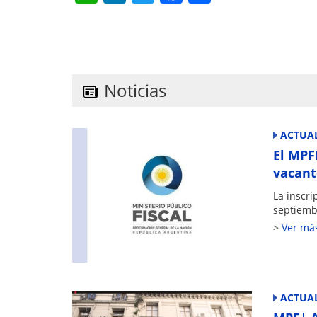
h
n
w
a
h
at
k
itt
c
ar
s
e
er
e
e
A
dI
b
Noticias
p
n
o
p
o
ACTUAL
k
El MPF
vacant
La inscri
septiemb
Ver má
ACTUAL