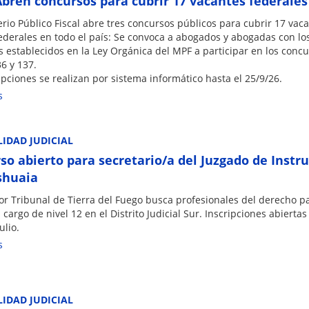
bren concursos para cubrir 17 vacantes federales
erio Público Fiscal abre tres concursos públicos para cubrir 17 vac
federales en todo el país: Se convoca a abogados y abogadas con lo
s establecidos en la Ley Orgánica del MPF a participar en los conc
6 y 137.
ipciones se realizan por sistema informático hasta el 25/9/26.
s
IDAD JUDICIAL
so abierto para secretario/a del Juzgado de Instr
shuaia
or Tribunal de Tierra del Fuego busca profesionales del derecho p
 cargo de nivel 12 en el Distrito Judicial Sur. Inscripciones abiertas
ulio.
s
IDAD JUDICIAL