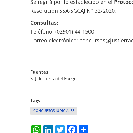
Se regirá por lo establecido en el
Protoc
Resolución SSA-SGCAJ N° 32/2020.
Consultas:
Teléfono: (02901) 44-1500
Correo electrónico:
concursos@justierrad
Fuentes
STJ de Tierra del Fuego
Tags
CONCURSOS JUDICIALES
W
Li
T
F
S