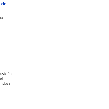
 de
ma
osición
el
Mendoza