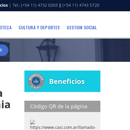
cios
| Tel.: (+54 11) 4732 0303
|
(+54 11) 4743 5720
IOTECA
CULTURA Y DEPORTES
GESTION SOCIAL
R
Beneficios
a
aia
Código QR de la página