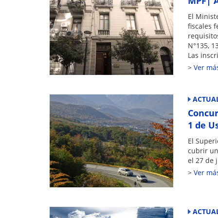
MPF| A
El Minist
fiscales 
requisito
N°135, 13
Las inscr
Ver má
ACTUAL
Concur
1 de U
El Superi
cubrir un
el 27 de j
Ver má
ACTUAL