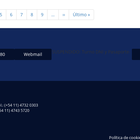
Page
5
Page
6
Page
7
Page
8
Page
9
…
Siguiente
››
Última
Último »
página
página
SUSPENDIDO: Turno DNI y Pasaporte-
480
Webmail
l.: (+54 11) 4732 0303
(+54 11) 4743 5720
Política de cooki