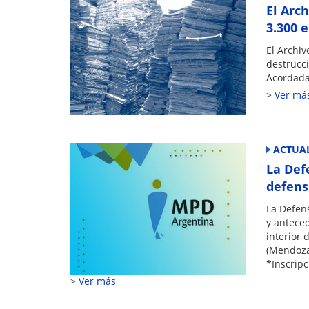
El Arc
3.300 
El Archi
destrucci
Acordada
Ver má
ACTUAL
La Def
defens
La Defen
y anteced
interior 
(Mendoza
*Inscripc
Ver más