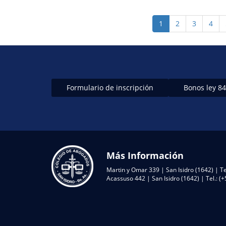
Paginación
Página
1
Page
2
Page
3
Page
4
actual
Formulario de inscripción
Bonos ley 8
Más Información
Martin y Omar 339 | San Isidro (1642) | Te
Acassuso 442 | San Isidro (1642) | Tel.: 