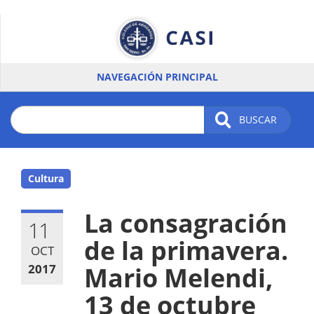
Pasar
al
contenido
principal
NAVEGACIÓN PRINCIPAL
BUSCAR
Cultura
La consagración
11
de la primavera.
OCT
2017
Mario Melendi,
13 de octubre