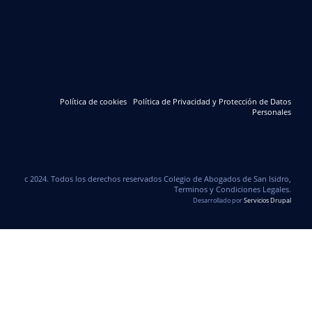
Política de cookies
Política de Privacidad y Protección de Datos
Personales
c 2024. Todos los derechos reservados Colegio de Abogados de San Isidro,
Terminos y Condiciones Legales.
Desarrollado por
Servicios Drupal