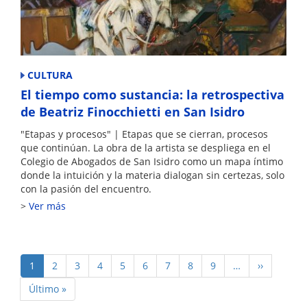
CULTURA
El tiempo como sustancia: la retrospectiva
de Beatriz Finocchietti en San Isidro
"Etapas y procesos" | Etapas que se cierran, procesos
que continúan. La obra de la artista se despliega en el
Colegio de Abogados de San Isidro como un mapa íntimo
donde la intuición y la materia dialogan sin certezas, solo
con la pasión del encuentro.
Ver más
Paginación
Página
1
Page
2
Page
3
Page
4
Page
5
Page
6
Page
7
Page
8
Page
9
…
Siguiente
››
actual
página
Última
Último »
página