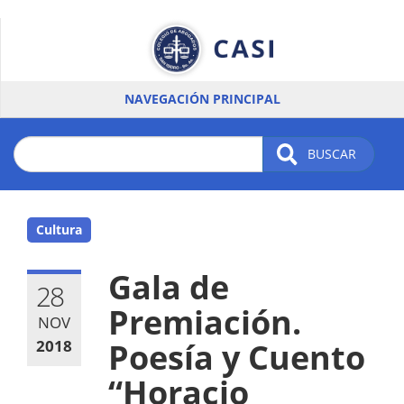
Pasar
al
contenido
principal
NAVEGACIÓN PRINCIPAL
BUSCAR
Cultura
Gala de
28
Premiación.
NOV
2018
Poesía y Cuento
“Horacio