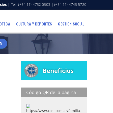
cios
| Tel.: (+54 11) 4732 0303
|
(+54 11) 4743 5720
IOTECA
CULTURA Y DEPORTES
GESTION SOCIAL
R
Beneficios
Código QR de la página