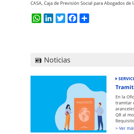
CASA, Caja de Previsión Social para Abogados de l
W
Li
T
F
S
h
n
w
a
h
at
k
itt
c
ar
s
e
er
e
e
A
dI
b
Noticias
p
n
o
p
o
SERVIC
k
Tramit
En la Ofi
tramitar 
arancele
QR al mo
Requisito
Ver má