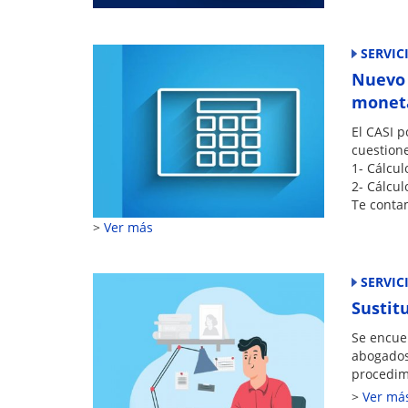
SERVIC
Nuevo 
moneta
El CASI p
cuestione
1- Cálcul
2- Cálcul
Te conta
Ver más
SERVIC
Sustit
Se encue
abogados 
procedim
Ver má