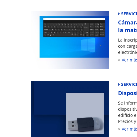
SERVIC
Cámara
la mat
La inscri
con carga
electróni
Ver má
SERVIC
Dispos
Se infor
disposit
edificio 
Precios 
Ver má