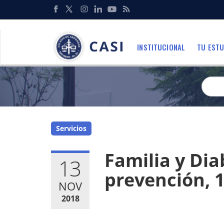
Pasar
al
Redes
contenido
Sociales
principal
INSTITUCIONAL
TU ESTU
Menu
Servicios
Familia y Dia
13
prevención, 
NOV
2018