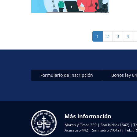
Paginación
Página
1
Page
2
Page
3
Page
4
actual
Formulario de inscripción
Bonos ley 8
Más Información
Martin y Omar 339 | San Isidro (1642) | Te
Acassuso 442 | San Isidro (1642) | Tel.: 