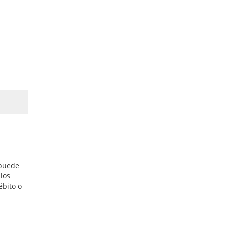
 puede
los
ébito o