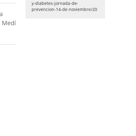
a
. Medí