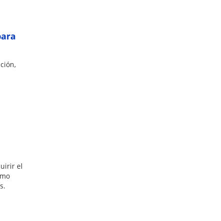
para
ción,
irir el
smo
s.