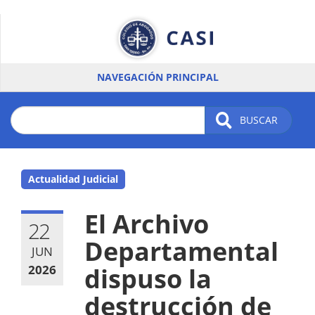
Pasar
al
contenido
principal
NAVEGACIÓN PRINCIPAL
BUSCAR
Actualidad Judicial
El Archivo
22
Departamental
JUN
2026
dispuso la
destrucción de