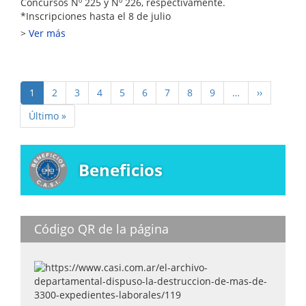
Concursos Nº 225 y Nº 226, respectivamente.
*Inscripciones hasta el 8 de julio
Ver más
Paginación
Página
1
Page
2
Page
3
Page
4
Page
5
Page
6
Page
7
Page
8
Page
9
…
Siguiente
››
actual
página
Última
Último »
página
Beneficios
Código QR de la página