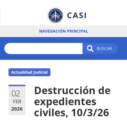
Pasar
al
contenido
principal
NAVEGACIÓN PRINCIPAL
BUSCAR
Actualidad Judicial
Destrucción de
02
expedientes
FEB
2026
civiles, 10/3/26