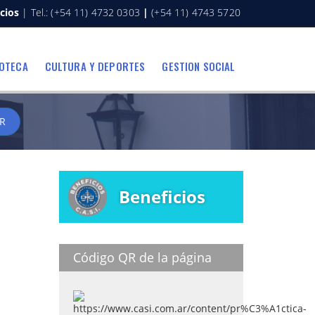
cios
| Tel.: (+54 11) 4732 0303
|
(+54 11) 4743 5720
IOTECA
CULTURA Y DEPORTES
GESTION SOCIAL
R
Beneficios
Código QR de la página