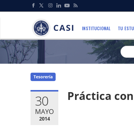
Pasar
al
Redes
contenido
Sociales
principal
INSTITUCIONAL
TU ESTU
Menu
Tesorería
Práctica con
30
MAYO
2014