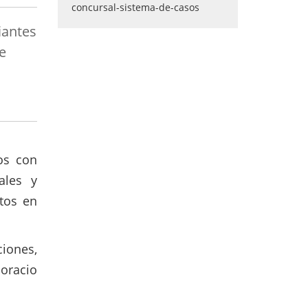
iantes
e
os con
ales y
itos en
ciones,
oracio