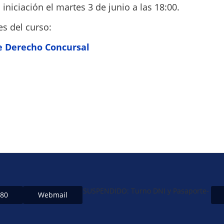
 iniciación el martes 3 de junio a las 18:00.
es del curso:
re Derecho Concursal
SUSPENDIDO: Turno DNI y Pasaporte-
480
Webmail