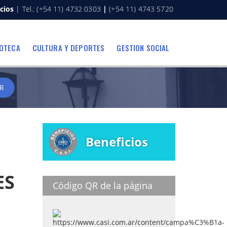
cios
| Tel.: (+54 11) 4732 0303
|
(+54 11) 4743 5720
IOTECA
CULTURA Y DEPORTES
GESTION SOCIAL
R
Beneficios
ES
Código QR de la página