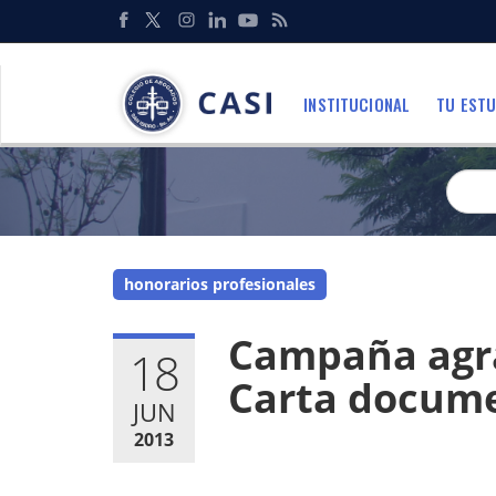
Pasar
al
Redes
contenido
Sociales
principal
INSTITUCIONAL
TU ESTU
Menu
honorarios profesionales
Campaña agra
18
Carta docume
JUN
2013