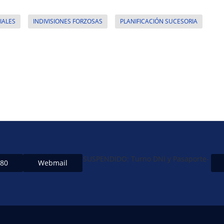
IALES
INDIVISIONES FORZOSAS
PLANIFICACIÓN SUCESORIA
SUSPENDIDO: Turno DNI y Pasaporte-
480
Webmail