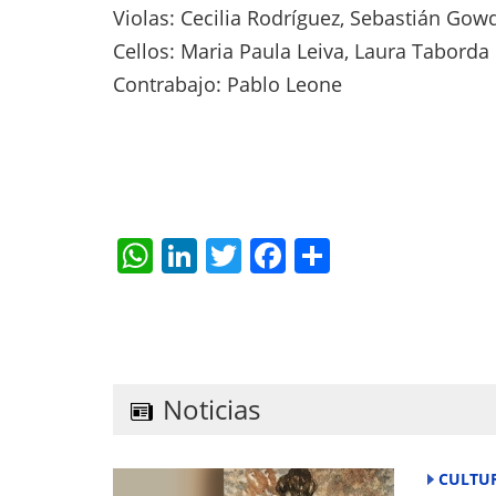
Violas: Cecilia Rodríguez, Sebastián Gow
Cellos: Maria Paula Leiva, Laura Taborda
Contrabajo: Pablo Leone
W
Li
T
F
S
h
n
w
a
h
at
k
itt
c
ar
s
e
er
e
e
A
dI
b
Noticias
p
n
o
p
o
CULTU