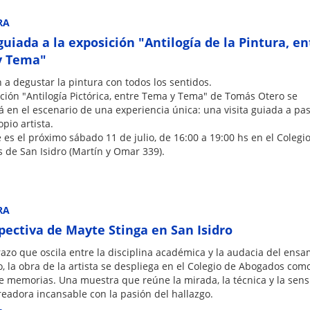
RA
guiada a la exposición "Antilogía de la Pintura, en
y Tema"
n a degustar la pintura con todos los sentidos.
ción "Antilogía Pictórica, entre Tema y Tema" de Tomás Otero se
á en el escenario de una experiencia única: una visita guiada a pa
opio artista.
e es el próximo sábado 11 de julio, de 16:00 a 19:00 hs en el Colegi
 de San Isidro (Martín y Omar 339).
RA
pectiva de Mayte Stinga en San Isidro
azo que oscila entre la disciplina académica y la audacia del ens
, la obra de la artista se despliega en el Colegio de Abogados com
e memorias. Una muestra que reúne la mirada, la técnica y la sens
eadora incansable con la pasión del hallazgo.