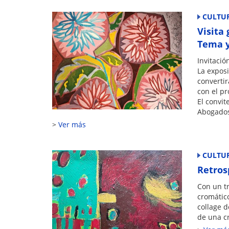
CULTU
Visita 
Tema 
Invitació
La exposi
convertir
con el pr
El convit
Abogados
Ver más
CULTU
Retros
Con un tr
cromático
collage d
de una cr