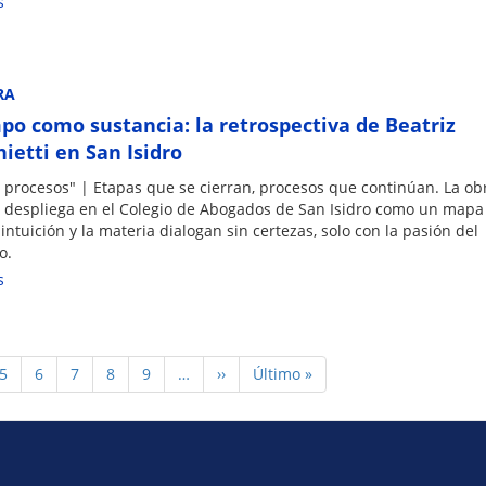
s
RA
mpo como sustancia: la retrospectiva de Beatriz
hietti en San Isidro
 procesos" | Etapas que se cierran, procesos que continúan. La ob
se despliega en el Colegio de Abogados de San Isidro como un mapa
intuición y la materia dialogan sin certezas, solo con la pasión del
o.
s
Page
5
Page
6
Page
7
Page
8
Page
9
…
Siguiente
››
Última
Último »
página
página