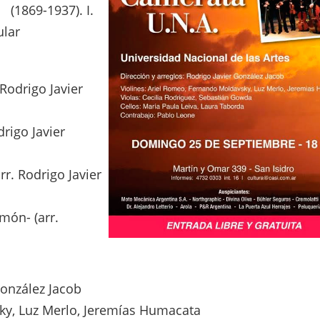
l (1869-1937).
I.
ular
 Rodrigo Javier
drigo Javier
arr. Rodrigo Javier
zamón-
(arr.
González Jacob
ky, Luz Merlo, Jeremías Humacata