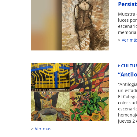
k
Persis
Muestra d
luces por
escenari
memoria
Ver má
CULTU
“Antil
“Antilogí
un estadi
El Colegi
color sud
escenario
homenaje 
jueves 2 
Ver más