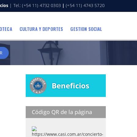
cios
| Tel.: (+54 11) 4732 0303
|
(+54 11) 4743 5720
IOTECA
CULTURA Y DEPORTES
GESTION SOCIAL
R
Beneficios
Código QR de la página