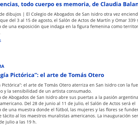
tencias, todo cuerpo es memoria, de Claudia Bala
e dibujos | El Colegio de Abogados de San Isidro otra vez enciend
que del 3 al 15 de agosto, el Salón de Actos de Martín y Omar 339 
o de una exposición que indaga en la figura femenina como territor
.
s
RA
ogía Pictórica”: el arte de Tomás Otero
a Pictórica”: el arte de Tomás Otero aterriza en San Isidro con la fu
o y la sensibilidad de un artista consumado.
o de Abogados de San Isidro abre sus puertas a la pasión argentina
americano. Del 28 de junio al 11 de julio, el Salón de Actos será el
 de una muestra donde el fútbol, las mujeres y las flores se fund
tácito al los maestros muralistas americanos. La inauguración ser
de julio a las 19 h.