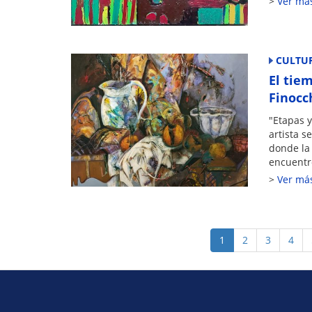
Ver má
CULTU
El tie
Finocc
"Etapas y
artista 
donde la 
encuentr
Ver má
Paginación
Página
1
Page
2
Page
3
Page
4
actual