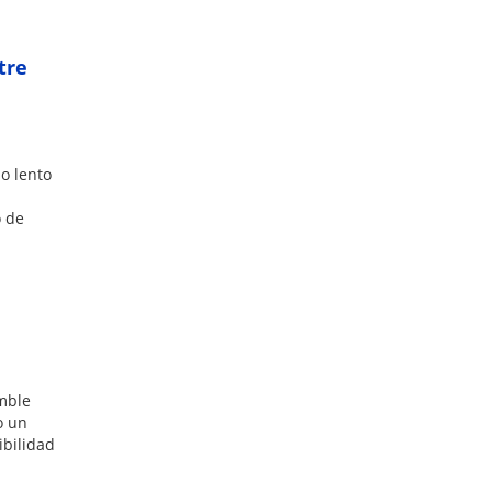
tre
so lento
o de
amble
o un
ibilidad