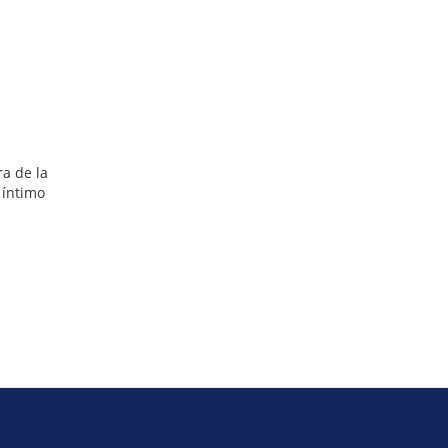
ra de la
 íntimo