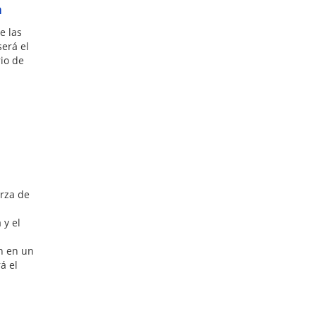
n
e las
será el
io de
erza de
 y el
en en un
á el