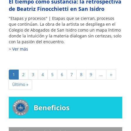
El tiempo como sustancia: la retrospectiva
de Beatriz Finocchietti en San Isidro
"Etapas y procesos" | Etapas que se cierran, procesos
que continúan. La obra de la artista se despliega en el
Colegio de Abogados de San Isidro como un mapa íntimo
donde la intuición y la materia dialogan sin certezas, solo
con la pasión del encuentro.
Ver más
Paginación
Página
1
Page
2
Page
3
Page
4
Page
5
Page
6
Page
7
Page
8
Page
9
…
Siguiente
››
actual
página
Última
Último »
página
Beneficios