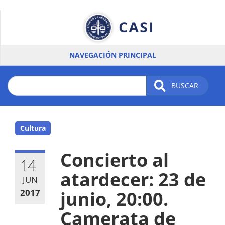
Pasar
al
contenido
principal
NAVEGACIÓN PRINCIPAL
BUSCAR
Cultura
Concierto al
14
atardecer: 23 de
JUN
2017
junio, 20:00.
Camerata de