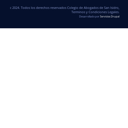
c 2024. Todos los derechos reservados Colegio de Abogados de San Isidro,
Terminos y Condiciones Legales.
Desarrollado por
Servicios Drupal