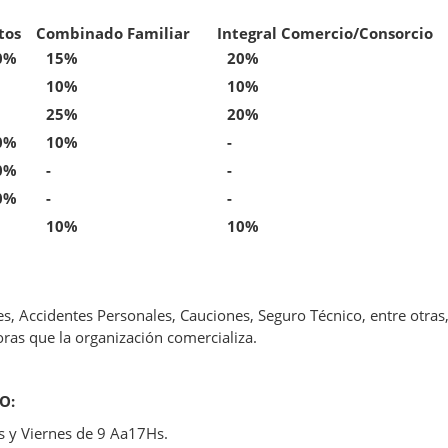
tos
Combinado Familiar
Integral Comercio/Consorcio
0%
15%
20%
10%
10%
25%
20%
0%
10%
-
0%
-
-
0%
-
-
10%
10%
, Accidentes Personales, Cauciones, Seguro Técnico, entre otras
ras que la organización comercializa.
O:
es y Viernes de 9 Aa17Hs.