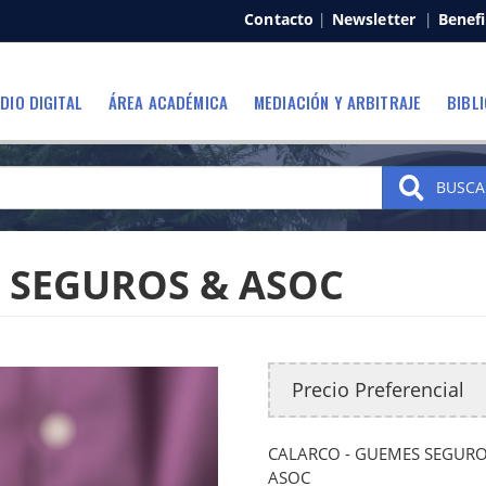
Contacto
|
Newsletter
|
Benefi
DIO DIGITAL
ÁREA ACADÉMICA
MEDIACIÓN Y ARBITRAJE
BIBL
BUSCA
 SEGUROS & ASOC
Precio Preferencial
CALARCO - GUEMES SEGURO
ASOC