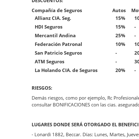
DESCUENTOS:
Compañía de Seguros
Autos
Mo
Allianz CIA. Seg.
15%
1
HDI Seguros
15%
-
Mercantil Andina
25%
-
Federación Patronal
10%
1
San Patricio Seguros
-
2
ATM Seguros
-
3
La Holando CIA. de Seguros
20%
-
RIESGOS:
Demás riesgos, como por ejemplo, Rc Profesionales
consultar BONIFICACIONES con las cias. asegurado
LUGARES DONDE SERÁ OTORGADO EL BENEFICI
- Lonardi 1882, Beccar. Días: Lunes, Martes, Juev