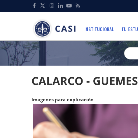
Pasar
al
Redes
contenido
Sociales
principal
INSTITUCIONAL
TU ESTU
Menu
CALARCO - GUEMES
Imagenes para explicación