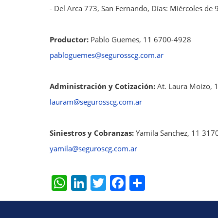
- Del Arca 773, San Fernando, Días: Miércoles de 
Productor:
Pablo Guemes, 11 6700-4928
pabloguemes@segurosscg.com.ar
Administración y Cotización:
At. Laura Moizo, 
lauram@segurosscg.com.ar
Siniestros y Cobranzas:
Yamila Sanchez, 11 317
yamila@seguroscg.com.ar
W
Li
T
F
S
h
n
w
a
h
at
k
itt
c
ar