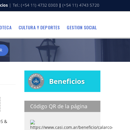
cios
| Tel.: (+54 11) 4732 0303
|
(+54 11) 4743 5720
IOTECA
CULTURA Y DEPORTES
GESTION SOCIAL
R
Beneficios
Código QR de la página
S &