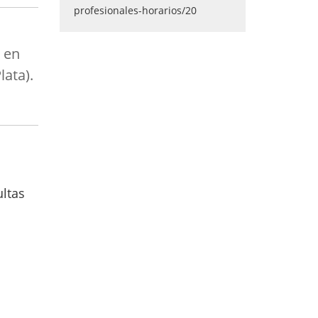
a en
lata).
ultas