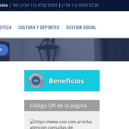
cios
| Tel.: (+54 11) 4732 0303
|
(+54 11) 4743 5720
IOTECA
CULTURA Y DEPORTES
GESTION SOCIAL
R
Beneficios
Código QR de la página