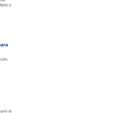
ébito o
para
ción,
irir el