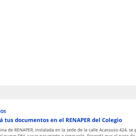
IOS
á tus documentos en el RENAPER del Colegio
cina de RENAPER, instalada en la sede de la calle Acassuso 424, se
el nuevo DNI, sacar pasaporte o renovarlo. Recordá que el pago de 