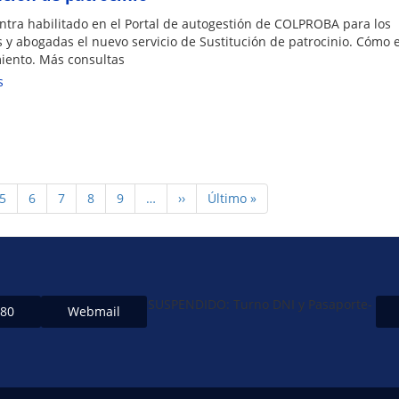
ntra habilitado en el Portal de autogestión de COLPROBA para los
y abogadas el nuevo servicio de Sustitución de patrocinio. Cómo e
iento. Más consultas
s
Page
5
Page
6
Page
7
Page
8
Page
9
…
Siguiente
››
Última
Último »
página
página
SUSPENDIDO: Turno DNI y Pasaporte-
480
Webmail