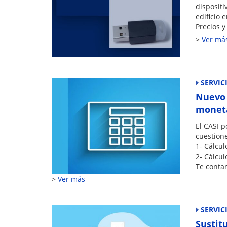
disposit
edificio 
Precios 
Ver má
SERVIC
Nuevo 
moneta
El CASI p
cuestione
1- Cálcul
2- Cálcul
Te conta
Ver más
SERVIC
Sustit