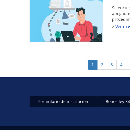
Se encue
abogados 
procedim
Ver má
Paginación
Página
1
Page
2
Page
3
Page
4
actual
Formulario de inscripción
Bonos ley 8