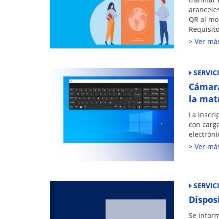
arancele
QR al mo
Requisito
Ver má
SERVIC
Cámara
la mat
La inscri
con carga
electróni
Ver má
SERVIC
Dispos
Se infor