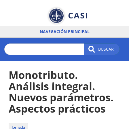
Pasar
al
contenido
principal
NAVEGACIÓN PRINCIPAL
BUSCAR
Monotributo.
Análisis integral.
Nuevos parámetros.
Aspectos prácticos
Jornada