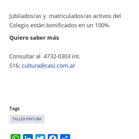
Jubilados/as y matriculados/as activos del
Colegio están bonificados en un 100%.
Quiero saber más
Consultar al 4732-0303 int.
516;
cultura@casi.com.ar
Tags
TALLER PINTURA
W
Li
T
F
S