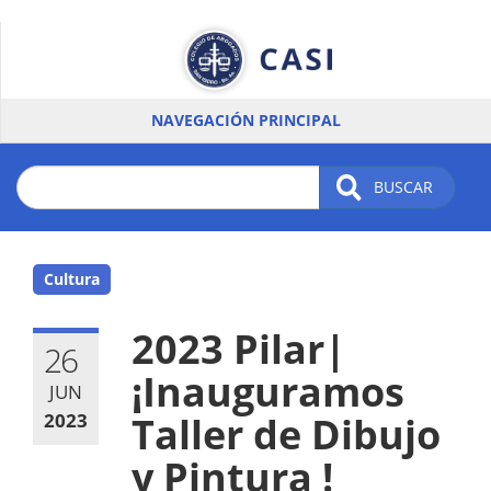
Pasar
al
contenido
principal
NAVEGACIÓN PRINCIPAL
BUSCAR
Cultura
2023 Pilar|
26
¡Inauguramos
JUN
2023
Taller de Dibujo
y Pintura !