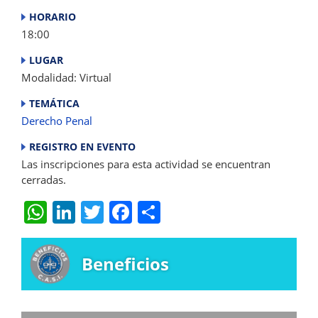
HORARIO
18:00
LUGAR
Modalidad: Virtual
TEMÁTICA
Derecho Penal
REGISTRO EN EVENTO
Las inscripciones para esta actividad se encuentran
cerradas.
W
Li
T
F
S
h
n
w
a
h
at
k
itt
c
ar
Beneficios
s
e
er
e
e
A
dI
b