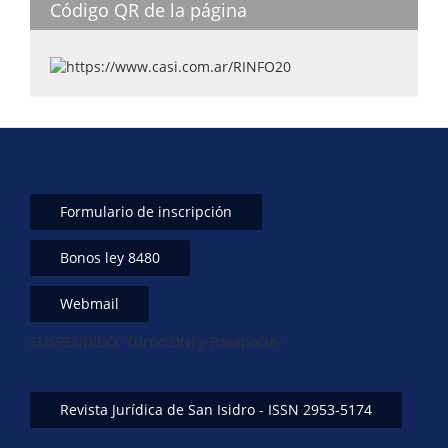
p
n
o
Código QR de la página
p
o
k
Formulario de inscripción
Bonos ley 8480
Webmail
SUSPENDIDO: Turno DNI y Pasaporte-
Revista Jurídica de San Isidro - ISSN 2953-5174