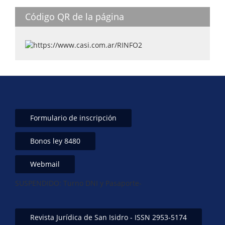
p
n
o
Código QR de la página
p
o
k
Formulario de inscripción
Bonos ley 8480
Webmail
SUSPENDIDO: Turno DNI y Pasaporte-
Revista Jurídica de San Isidro - ISSN 2953-5174