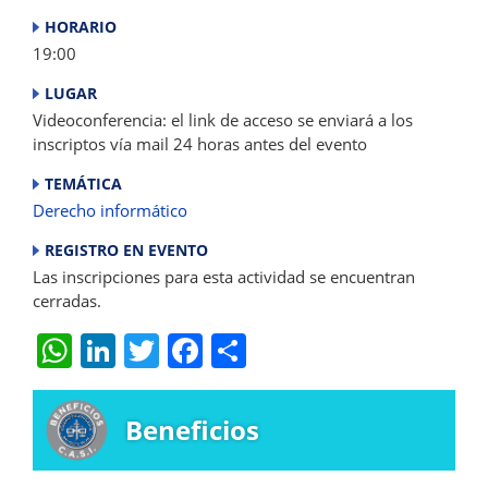
HORARIO
19:00
LUGAR
Videoconferencia: el link de acceso se enviará a los
inscriptos vía mail 24 horas antes del evento
TEMÁTICA
Derecho informático
REGISTRO EN EVENTO
Las inscripciones para esta actividad se encuentran
cerradas.
W
Li
T
F
S
h
n
w
a
h
at
k
itt
c
ar
Beneficios
s
e
er
e
e
A
dI
b