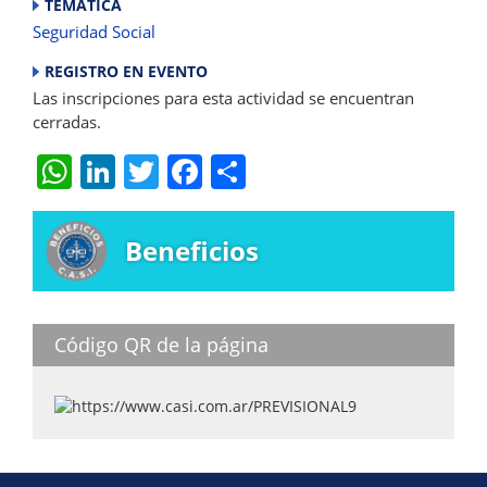
TEMÁTICA
Seguridad Social
REGISTRO EN EVENTO
Las inscripciones para esta actividad se encuentran
cerradas.
W
Li
T
F
S
h
n
w
a
h
at
k
itt
c
ar
Beneficios
s
e
er
e
e
A
dI
b
p
n
o
Código QR de la página
p
o
k