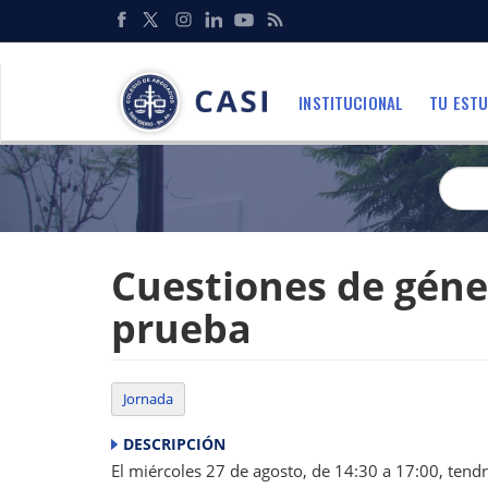
Pasar
al
Redes
contenido
Sociales
principal
INSTITUCIONAL
TU ESTU
Menu
Cuestiones de géner
prueba
Jornada
DESCRIPCIÓN
El miércoles 27 de agosto, de 14:30 a 17:00, tendr