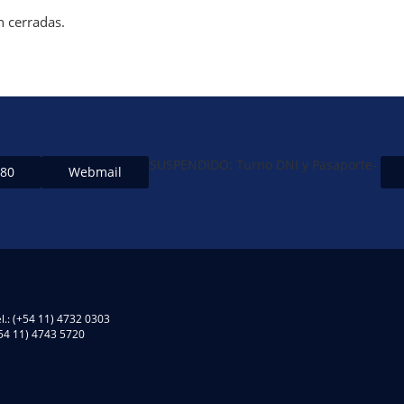
n cerradas.
SUSPENDIDO: Turno DNI y Pasaporte-
480
Webmail
l.: (+54 11) 4732 0303
(+54 11) 4743 5720