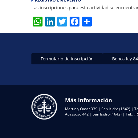
Las inscripciones para esta actividad se encuentra
W
Li
T
F
S
h
n
w
a
h
at
k
itt
c
ar
s
e
er
e
e
A
dI
b
Formulario de inscripción
Bonos ley 8
p
n
o
p
o
k
Más Información
Martin y Omar 339 | San Isidro (1642) | Te
Acassuso 442 | San Isidro (1642) | Tel.: 