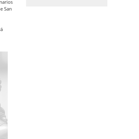
narios
de San
rá