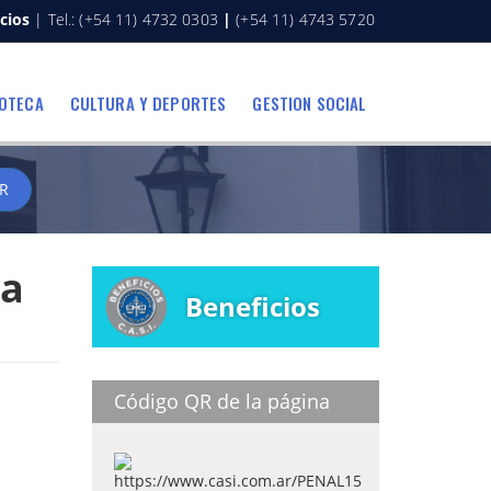
cios
| Tel.: (+54 11) 4732 0303
|
(+54 11) 4743 5720
IOTECA
CULTURA Y DEPORTES
GESTION SOCIAL
R
 a
Beneficios
Código QR de la página