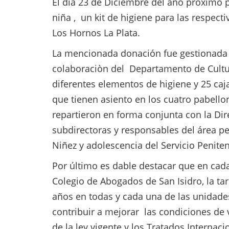
El día 23 de Diciembre del año próximo p
niña , un kit de higiene para las respec
Los Hornos La Plata.
La mencionada donación fue gestionada p
colaboraciòn del Departamento de Cultur
diferentes elementos de higiene y 25 caj
que tienen asiento en los cuatro pabello
repartieron en forma conjunta con la Di
subdirectoras y responsables del área p
Niñez y adolescencia del Servicio Penite
Por último es dable destacar que en cada
Colegio de Abogados de San Isidro, la ta
años en todas y cada una de las unidades 
contribuir a mejorar las condiciones de 
de la ley vigente y los Tratados Internac