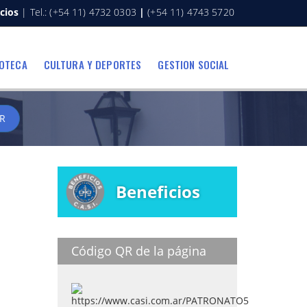
cios
| Tel.: (+54 11) 4732 0303
|
(+54 11) 4743 5720
IOTECA
CULTURA Y DEPORTES
GESTION SOCIAL
R
Beneficios
Código QR de la página