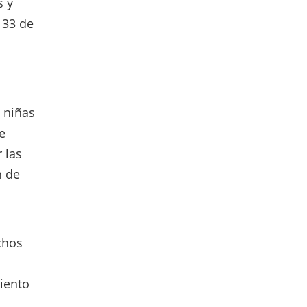
s y
 33 de
 niñas
e
 las
n de
l
chos
iento