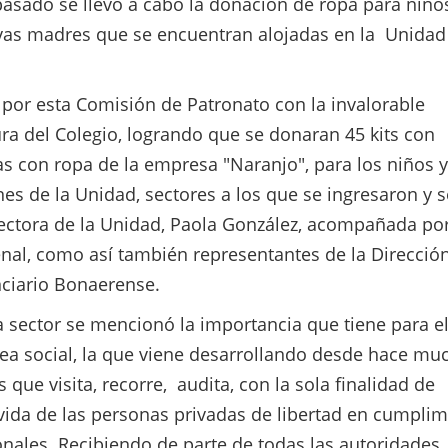
asado se llevó a cabo la donación de ropa para niño
tivas madres que se encuentran alojadas en la Unidad
or esta Comisión de Patronato con la invalorable
a del Colegio, logrando que se donaran 45 kits con
as con ropa de la empresa "Naranjo", para los niños y
nes de la Unidad, sectores a los que se ingresaron y s
rectora de la Unidad, Paola González, acompañada por
enal, como así también representantes de la Direcció
nciario Bonaerense.
 sector se mencionó la importancia que tiene para e
rea social, la que viene desarrollando desde hace mu
que visita, recorre, audita, con la sola finalidad de
vida de las personas privadas de libertad en cumplim
ionales. Recibiendo de parte de todas las autoridades