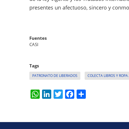
presentes un afectuoso, sincero y conmo
Fuentes
CASI
Tags
PATRONATO DE LIBERADOS
COLECTA LIBROS Y ROPA
W
Li
T
F
S
h
n
w
a
h
at
k
itt
c
ar
s
e
er
e
e