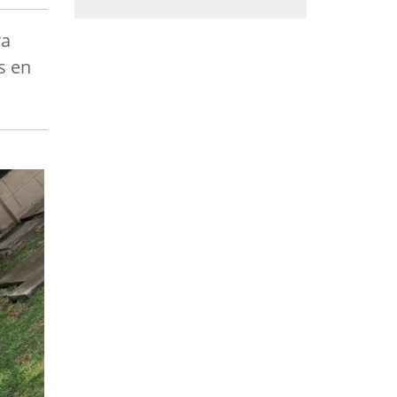
ra
s en