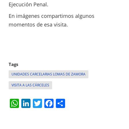
Ejecución Penal.
En imágenes compartimos algunos
momentos de esa visita.
Tags
UNIDADES CARCELARIAS LOMAS DE ZAMORA
VISITA A LAS CÁRCELES
W
Li
T
F
S
h
n
w
a
h
at
k
itt
c
ar