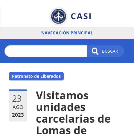
Pasar
al
contenido
principal
NAVEGACIÓN PRINCIPAL
BUSCAR
Patronato de Liberados
Visitamos
23
unidades
AGO
2023
carcelarias de
Lomas de