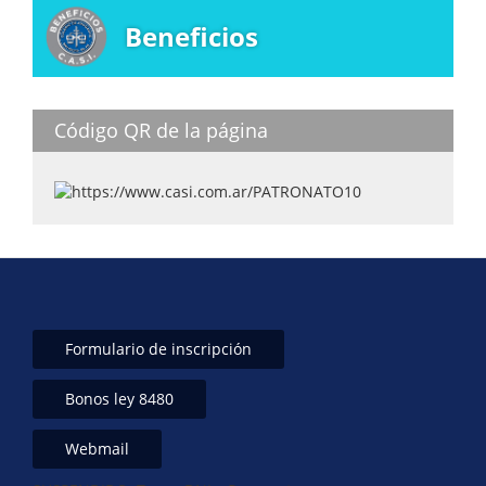
A
dI
b
Beneficios
p
n
o
p
o
k
Código QR de la página
Formulario de inscripción
Bonos ley 8480
Webmail