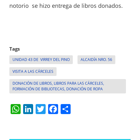
notorio se hizo entrega de libros donados.
Tags
UNIDAD 43 DE VIRREY DEL PINO
ALCAIDÍA NRO. 56
VISITA A LAS CÁRCELES
DONACIÓN DE LIBROS, LIBROS PARA LAS CÁRCELES,
FORMACIÓN DE BIBLIOTECAS, DONACIÓN DE ROPA
W
Li
T
F
S
h
n
w
a
h
at
k
itt
c
ar
s
e
er
e
e