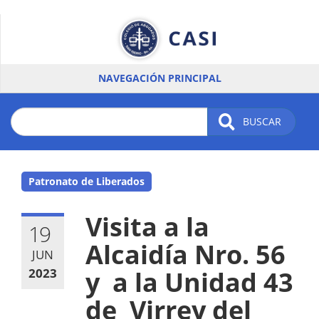
Pasar
al
contenido
principal
NAVEGACIÓN PRINCIPAL
BUSCAR
Patronato de Liberados
Visita a la
19
Alcaidía Nro. 56
JUN
2023
y a la Unidad 43
de Virrey del