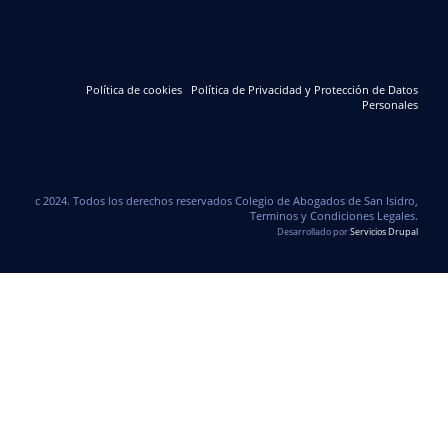
Política de cookies
Política de Privacidad y Protección de Datos
Personales
c 2024. Todos los derechos reservados Colegio de Abogados de San Isidro,
Terminos y Condiciones Legales.
Desarrollado por
Servicios Drupal