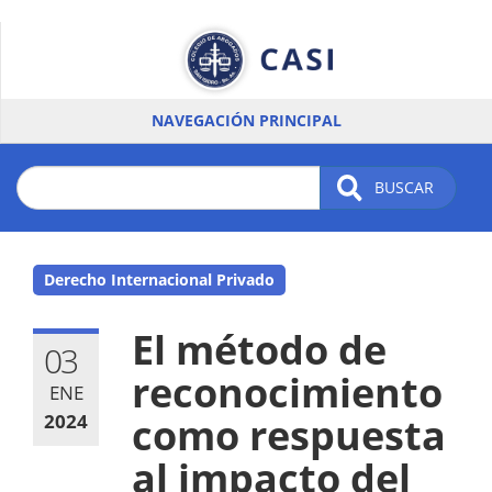
Pasar
al
contenido
principal
NAVEGACIÓN PRINCIPAL
BUSCAR
Derecho Internacional Privado
El método de
03
reconocimiento
ENE
2024
como respuesta
al impacto del