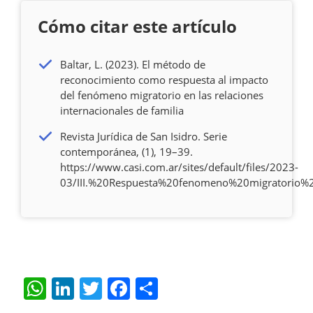
Cómo citar este artículo
Baltar, L. (2023). El método de
reconocimiento como respuesta al impacto
del fenómeno migratorio en las relaciones
internacionales de familia
Revista Jurídica de San Isidro. Serie
contemporánea, (1), 19–39.
https://www.casi.com.ar/sites/default/files/2023-
03/III.%20Respuesta%20fenomeno%20migratorio%20r
W
Li
T
F
S
h
n
w
a
h