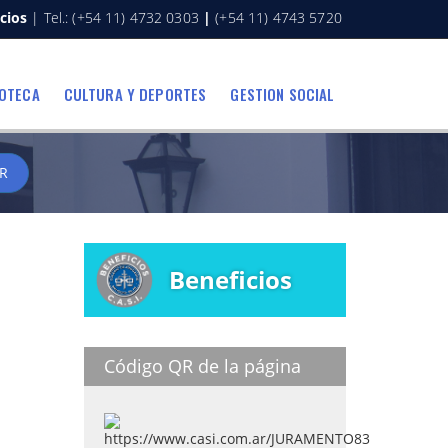
cios
| Tel.: (+54 11) 4732 0303
|
(+54 11) 4743 5720
IOTECA
CULTURA Y DEPORTES
GESTION SOCIAL
R
Beneficios
Código QR de la página