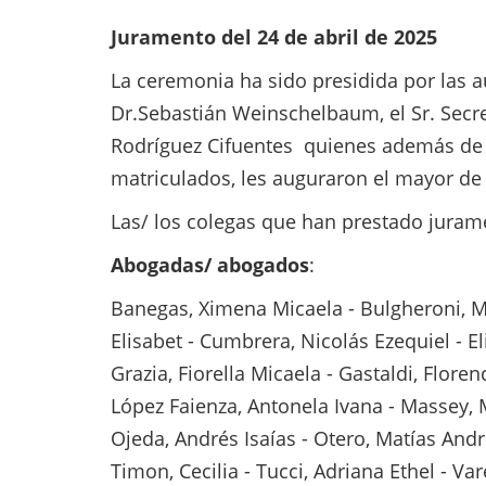
Juramento del 24 de abril de 2025
La ceremonia ha sido presidida por las au
Dr.Sebastián Weinschelbaum, el Sr. Secret
Rodríguez Cifuentes quienes además de d
matriculados, les auguraron el mayor de l
Las/ los colegas que han prestado jurame
Abogadas/ abogados
:
Banegas, Ximena Micaela - Bulgheroni, Mar
Elisabet - Cumbrera, Nicolás Ezequiel - Eli
Grazia, Fiorella Micaela - Gastaldi, Flore
López Faienza, Antonela Ivana - Massey, 
Ojeda, Andrés Isaías - Otero, Matías André
Timon, Cecilia - Tucci, Adriana Ethel - Va