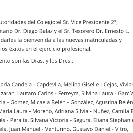
toridades del Colegio:el Sr. Vice Presidente 2°,
ario Dr. Diego Balaz y el Sr. Tesorero Dr. Ernesto L.
arles la bienvenida a las nuevas matriculadas y
os éxitos en el ejercicio profesional.
nto son las Dras. y los Dres.:
ía Candela - Capdevila, Melina Giselle - Cejas, Vivia
zaran, Lautaro Carlos - Ferreyra, Silvina Laura - García
ncia - Gómez, Micaela Belén - González, Agustina Belén
María Laura - Moreno, Adriana Silvia - Nuñez, Camila 
s - Peralta, Silvana Victoria - Segura, Eliana Stephani
rela, Juan Manuel - Venturino, Gustavo Daniel - Vitro,