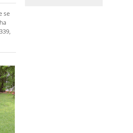
e se
cha
339,