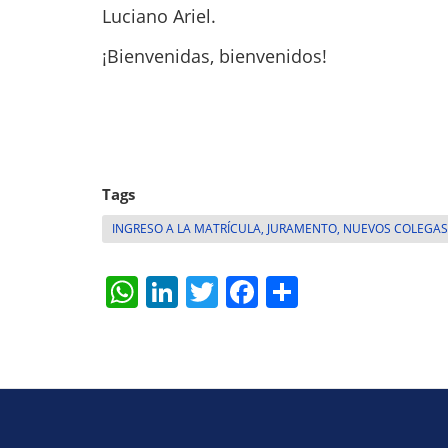
Luciano Ariel.
¡Bienvenidas, bienvenidos!
Tags
INGRESO A LA MATRÍCULA, JURAMENTO, NUEVOS COLEGAS
W
Li
T
F
S
h
n
w
a
h
at
k
itt
c
ar
s
e
er
e
e
A
dI
b