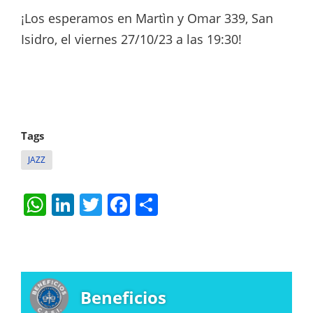
¡Los esperamos en Martìn y Omar 339, San
Isidro, el viernes 27/10/23 a las 19:30!
Tags
JAZZ
W
Li
T
F
S
h
n
w
a
h
at
k
itt
c
ar
s
e
er
e
e
A
dI
b
Beneficios