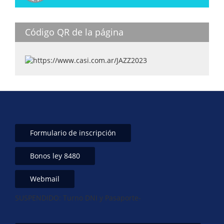
p
n
o
p
o
k
Código QR de la página
Formulario de inscripción
Bonos ley 8480
Webmail
SUSPENDIDO: Turno DNI y Pasaporte-