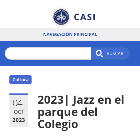
Pasar
al
contenido
principal
NAVEGACIÓN PRINCIPAL
BUSCAR
Cultura
2023| Jazz en el
04
parque del
OCT
2023
Colegio