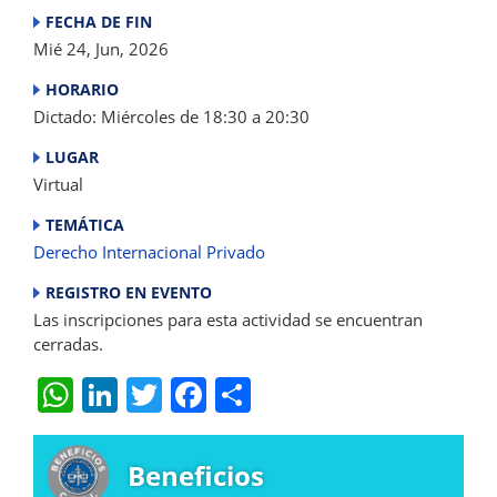
FECHA DE FIN
Mié 24, Jun, 2026
HORARIO
Dictado: Miércoles de 18:30 a 20:30
LUGAR
Virtual
TEMÁTICA
Derecho Internacional Privado
REGISTRO EN EVENTO
Las inscripciones para esta actividad se encuentran
cerradas.
W
Li
T
F
S
h
n
w
a
h
at
k
itt
c
ar
Beneficios
s
e
er
e
e