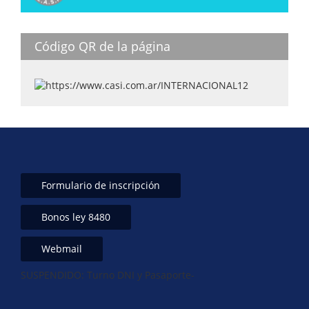
A
dI
b
p
n
o
Código QR de la página
p
o
k
Formulario de inscripción
Bonos ley 8480
Webmail
SUSPENDIDO: Turno DNI y Pasaporte-